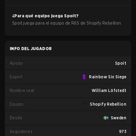
¿Para qué equipo juega
Spoit
?
Spoit
juega para el equipo de
R6S
de
Shopify Rebellion
.
INFO DEL JUGADOR
Apodo
Spoit
Esport
Rainbow Six Siege
Nombre real
William Löfstedt
Equipo
Shopify Rebellion
Desde
Sweden
Seguidores
973