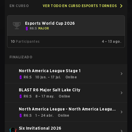
EN CURSO
VER TODO EN CURSO ESPORTS TORNEOS
Esports World Cup 2026
R6:S
MAJOR
10
Participantes
4 – 13 ago.
FINALIZADO
North America League Stage 1
R6:S
10 jun. – 17 jul.
Online
BLAST R6 Major Salt Lake City
R6:S
8 – 17 may.
Online
North America League - North America League
Kickoff
R6:S
1 – 24 abr.
Online
Six Invitational 2026