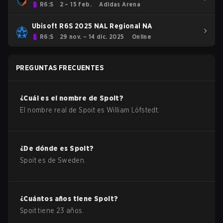
R6:S
2 – 15 feb.
Adidas Arena
Ubisoft R6S 2025 NAL Regional NA
R6:S
29 nov. – 14 dic. 2025
Online
PREGUNTAS FRECUENTES
¿Cuál es el nombre de
Spoit
?
El nombre real de
Spoit
es
William Löfstedt
.
¿De dónde es
Spoit
?
Spoit
es de
Sweden
.
¿Cuántos años tiene
Spoit
?
Spoit
tiene
23
años.