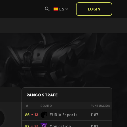
ES
LOGIN
RANGO STRAFE
#
EQUIPO
PUNTUACIÓN
86
⏷
12
FURIA Esports
1187
87
⏷
58
Conviction
1187