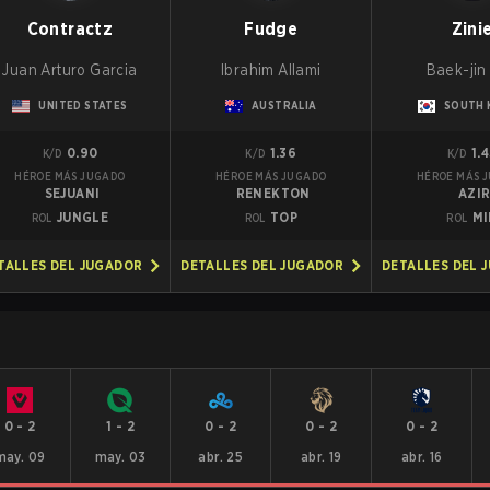
Contractz
Fudge
Zini
Juan Arturo Garcia
Ibrahim Allami
Baek-jin
UNITED STATES
AUSTRALIA
SOUTH 
0.90
1.36
1.
K/D
K/D
K/D
HÉROE MÁS JUGADO
HÉROE MÁS JUGADO
HÉROE MÁS 
SEJUANI
RENEKTON
AZI
JUNGLE
TOP
MI
ROL
ROL
ROL
TALLES DEL JUGADOR
DETALLES DEL JUGADOR
DETALLES DEL 
0
-
2
1
-
2
0
-
2
0
-
2
0
-
2
may. 09
may. 03
abr. 25
abr. 19
abr. 16