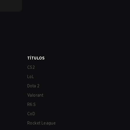
TÍTULOS
CS2
LoL
Dota 2
Valorant
R6:S
CoD
Rocket League