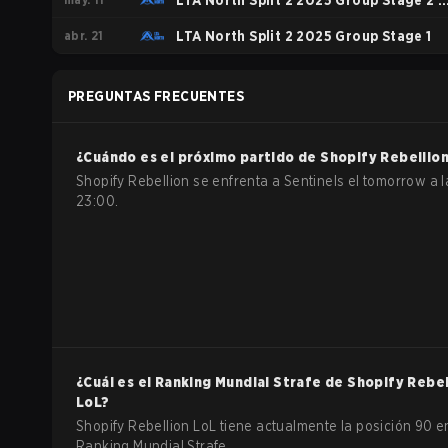
Stage
LTA North Split 2 2025 Group Stage 2 -
abr. 21
Group B
LTA North Split 2 2025 Group Stage 1
PREGUNTAS FRECUENTES
¿Cuándo es el próximo partido de
Shopify Rebellio
Shopify Rebellion se enfrenta a Sentinels el tomorrow a l
23:00.
¿Cuál es el Ranking Mundial Strafe de
Shopify Rebel
LoL
?
Shopify Rebellion LoL tiene actualmente la posición 90 e
Ranking Mundial Strafe.