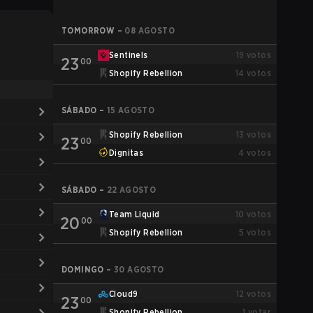
TOMORROW
–
08 AGOSTO
Sentinels
19
votos
23
00
Shopify Rebellion
14
votos
SÁBADO
–
15 AGOSTO
Shopify Rebellion
13
votos
23
00
Dignitas
4
votos
SÁBADO
–
22 AGOSTO
Team Liquid
10
votos
20
00
Shopify Rebellion
5
votos
DOMINGO
–
30 AGOSTO
Cloud9
12
votos
23
00
Shopify Rebellion
1
votar