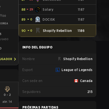
e
88
⏷
29
Solary
1187
 Yoo
89
⏷
0
DOCISK
1187
KOREA
90
⏷
0
Shopify Rebellion
1186
45
JUGADO
R
INFO DEL EQUIPO
D
Nombre
Shopify Rebellion
JUGADOR
Esport
League of Legends
Con sede en
Canada
Seguidores
215
0
-
2
abr. 14
PRÓXIMAS PARTIDAS