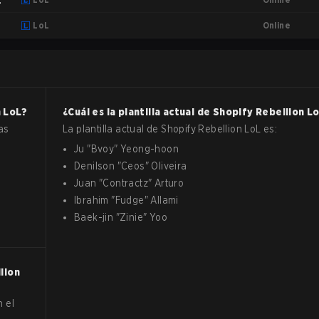
Online
LoL
n
LoL
?
¿Cuál es la plantilla actual de
Shopify Rebellion
Lo
as
La plantilla actual de
Shopify Rebellion
LoL
es:
Ju
"
Bvoy
"
Yeong-hoon
Denilson
"
Ceos
"
Oliveira
Juan
"
Contractz
"
Arturo
Ibrahim
"
Fudge
"
Allami
Baek-jin
"
Zinie
"
Yoo
lion
n el