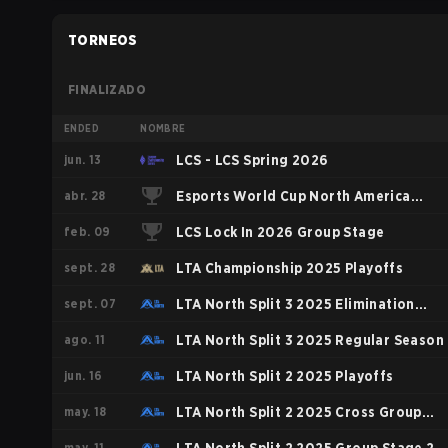
TORNEOS
FINALIZADO
ENDED
NOMBRE
jun. 13
LCS - LCS Spring 2026
abr. 28
Esports World Cup North America
feb. 09
Qualifier
LCS Lock In 2026 Group Stage
sept. 28
LTA Championship 2025 Playoffs
sept. 07
LTA North Split 3 2025 Elimination
ago. 11
Phase
LTA North Split 3 2025 Regular Season
jun. 16
LTA North Split 2 2025 Playoffs
may. 18
LTA North Split 2 2025 Cross Group
may. 11