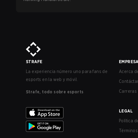
STRAFE
EMPRES
La experiencia número uno para fans de
Acerca de
esports en la web y móvil.
Contácta
Carreras
Strafe, todo sobre esports
LEGAL
Política 
Términos 