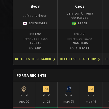
Bvoy
Ceos
Denilson Oliveira
Ju Yeong-hoon
Gonçalves
SOUTH KOREA
BRAZIL
1.92
0.21
K/D
K/D
HÉROE MÁS JUGADO
HÉROE MÁS JUGADO
EZREAL
NAUTILUS
ADC
SUPPORT
ROL
ROL
DETALLES DEL JUGADOR
DETALLES DEL JUGADOR
DE
FORMA RECIENTE
0
-
2
2
-
0
0
-
3
2
-
0
ago. 02
jul. 26
may. 31
may. 16