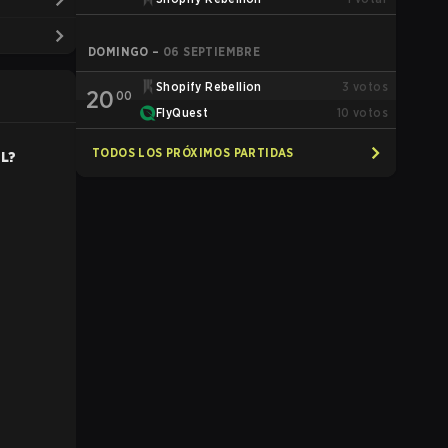
DOMINGO
–
06 SEPTIEMBRE
Shopify Rebellion
3
votos
20
00
FlyQuest
10
votos
TODOS LOS PRÓXIMOS PARTIDAS
L
?