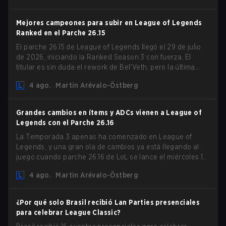
Mejores campeones para subir en League of Legends
Ranked en el Parche 26.15
El parche 26.15 de League of Legends llegó el 29 de julio
de 2026, iniciando la Ranked Season 3 con fuerza. El
titular es sin duda el rework de Bel'Veth, pero la última
actualización también trajo algunos cambios muy
4 ago.
Martin Arévalo-Östberg
necesarios a picks que estaban overperforming. Con un
ranked slate fresco y un meta cambiante, aquí están los
mejores campeones para subir ranked en LoL Patch 26.15.
Grandes cambios en ítems y ADCs vienen a League of
Legends con el Parche 26.16
La Temporada 3 apenas ha comenzado en League of
Legends, y una gran ola de cambios ya está llegando al
juego cuando parche 26.16 de LoL se lance el miércoles 12
de agosto. Entre los aspectos destacados del nuevo
4 ago.
Martin Arévalo-Östberg
parche estarán los cambios en Resistencia Mágica (MR) a
prácticamente todos los ADC del juego en un intento de
lidiar con el auge de los magos en el Bot Lane. ¡Pero eso
¿Por qué solo Brasil recibió Lan Parties presenciales
no es todo! Además, el parche también actualizará una
para celebrar League Classic?
larga lista de ítems, runas e incluso la Support Role Quest.