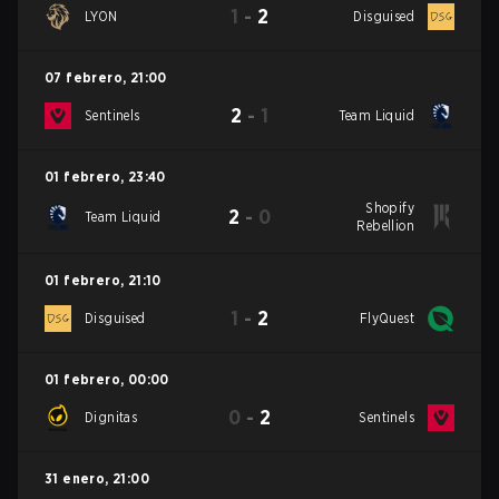
1
-
2
LYON
Disguised
07 febrero
,
21:00
2
-
1
Sentinels
Team Liquid
01 febrero
,
23:40
Shopify
2
-
0
Team Liquid
Rebellion
01 febrero
,
21:10
1
-
2
Disguised
FlyQuest
01 febrero
,
00:00
0
-
2
Dignitas
Sentinels
31 enero
,
21:00