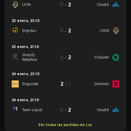
0
-
2
LYON
Cloud9
25 enero
,
23:10
0
-
2
Dignitas
LYON
25 enero
,
21:10
Shopify
0
-
2
FlyQuest
Rebellion
24 enero
,
23:10
2
-
1
Disguised
Sentinels
24 enero
,
21:10
0
-
2
Team Liquid
Cloud9
Ver todas las partidas de LoL