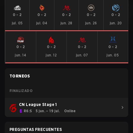
0
-
2
0
-
2
0
-
2
0
-
2
0
-
2
jul. 05
jul. 04
jun. 28
jun. 26
jun. 20
0
-
2
0
-
2
0
-
2
0
-
2
jun. 14
jun. 12
jun. 07
jun. 05
TORNEOS
FINALIZADO
CN League Stage 1
R6:S
5 jun. – 19 jul.
Online
PREGUNTAS FRECUENTES