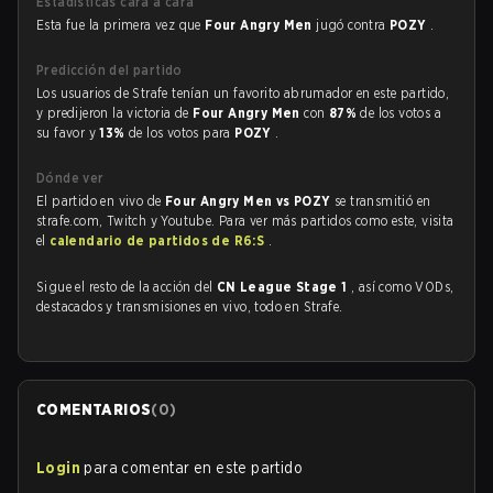
Estadísticas cara a cara
Esta fue la primera vez que
Four Angry Men
jugó contra
POZY
.
Predicción del partido
Los usuarios de Strafe tenían un favorito abrumador en este partido,
y predijeron la victoria de
Four Angry Men
con
87%
de los votos a
su favor y
13%
de los votos para
POZY
.
Dónde ver
El partido en vivo de
Four Angry Men vs POZY
se transmitió en
strafe.com, Twitch y Youtube. Para ver más partidos como este, visita
el
calendario de partidos de R6:S
.
Sigue el resto de la acción del
CN League Stage 1
, así como VODs,
destacados y transmisiones en vivo, todo en Strafe.
COMENTARIOS
(
0
)
Login
para comentar en este partido