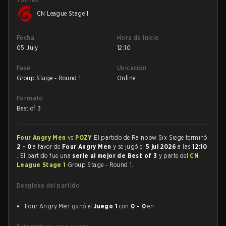
CN League Stage 1
Fecha
Hora de inicio
05 July
12:10
Fase
Ubicación
Group Stage - Round 1
Online
Formato
Best of 3
Four Angry Men
vs
POZY
El partido de Rainbow Six Siege terminó
2 - 0
a favor de
Four Angry Men
y se jugó el
5 jul 2026
a las
12:10
. El partido fue una
serie al mejor de Best of 3
y parte del
CN
League Stage 1
Group Stage - Round 1.
Desglose del partido
Four Angry Men ganó el
Juego 1
con
0 - 0
en