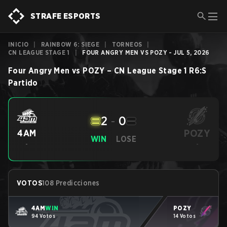
STRAFE ESPORTS
INICIO
|
RAINBOW 6: SIEGE
|
TORNEOS
|
CN LEAGUE STAGE 1
|
FOUR ANGRY MEN VS POZY - JUL 5, 2026
Four Angry Men
vs
POZY
–
CN League Stage 1
R6:S
Partido
2
-
0
POZY
4AM
WIN
LOSE
-
-
VOTOS
108 Predicciones
4AM
WIN
POZY
94 Votos
14 Votos