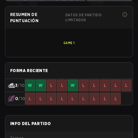
RESUMEN DE
DATOS DE PARTIDO
LIMITADOS
PUNTUACIÓN
GAME
1
FORMA RECIENTE
3
/10
W
W
L
L
W
L
L
L
L
L
0
/10
L
L
L
L
L
L
L
L
L
INFO DEL PARTIDO
Torneo