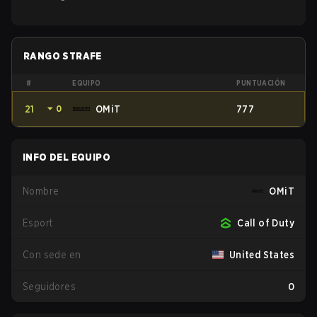
RANGO STRAFE
#
EQUIPO
PUNTUACIÓN
21
⏷
0
OMiT
777
INFO DEL EQUIPO
Nombre
OMiT
Esport
Call of Duty
Con sede en
United States
Seguidores
0