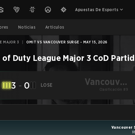
Apuestas De Esports
ores
Noticias
Artículos
E MAJOR 3
|
OMIT VS VANCOUVER SURGE - MAY 15, 2026
l of Duty League Major 3
CoD
Parti
Vancouver
3
-
0
LOSE
Clasificación #9
Surge
Vancouver 
3