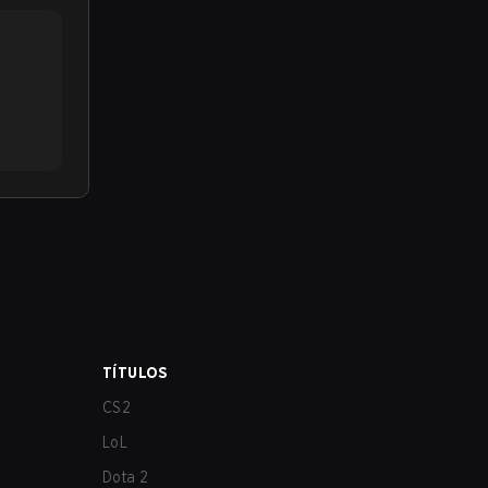
TÍTULOS
CS2
LoL
Dota 2