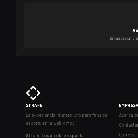
Aú
¡Inicia sesión y
STRAFE
EMPRES
La experiencia número uno para fans de
Acerca de
esports en la web y móvil.
Contácta
Carreras
Strafe, todo sobre esports