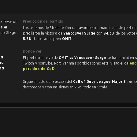
Predicción del partido
a favor de
ie al
Los usuarios de Strafe tenían un favorito abrumador en este partido, y
oup Stage
predijeron la victoria de
Vancouver Surge
con
94.3%
de los votos 
5.7%
de los votos para
OMiT
.
Dónde ver
ined
El partido en vivo de
OMiT vs Vancouver Surge
se transmitió en 
ined
Twitch y Youtube. Para ver más partidos como este, visita el
calend
fined
partidos de CoD
.
Sigue el resto de la acción del
Call of Duty League Major 3
, así com
destacados y transmisiones en vivo, todo en Strafe.