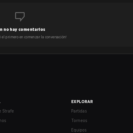
n no hay comentarios
 sé el primero en comenzar la conversación!
A
EXPLORAR
 Strafe
Partidas
nos
Torneos
Equipos