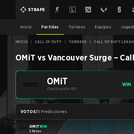
STRAFE
Inicio
Partidas
Torneos
Equipos
Jugad
INICIO
|
CALL OF DUTY
|
TORNEOS
|
CALL OF DUTY LEAGU
OMiT
vs
Vancouver Surge
–
Cal
OMiT
WIN
Clasificación #21
VOTOS
35 Predicciones
OMiT
WIN
2 Votos