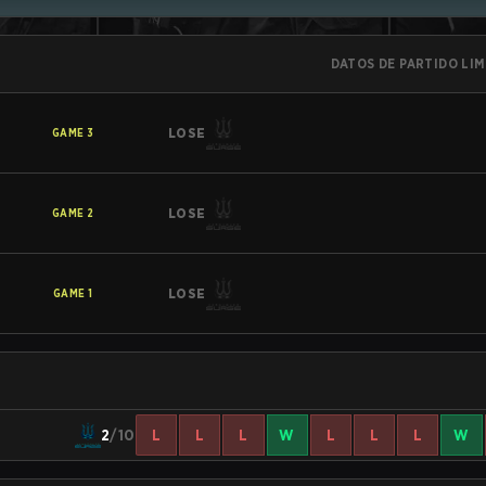
DATOS DE PARTIDO LI
LOSE
GAME
3
LOSE
GAME
2
LOSE
GAME
1
2
/10
L
L
L
W
L
L
L
W