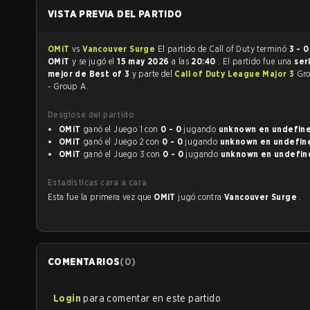
VISTA PREVIA DEL PARTIDO
OMiT
vs
Vancouver Surge
El partido de Call of Duty terminó
3 - 0
OMiT
y se jugó el
15 may 2026
a las
20:40
. El partido fue una
ser
mejor de Best of 3
y parte del
Call of Duty League Major 3
Gr
- Group A.
Desglose del partido
OMiT
ganó el Juego 1 con
0 - 0
jugando
unknown en undef
OMiT
ganó el Juego 2 con
0 - 0
jugando
unknown en undef
OMiT
ganó el Juego 3 con
0 - 0
jugando
unknown en unde
Estadísticas cara a cara
Esta fue la primera vez que
OMiT
jugó contra
Vancouver Surge
.
COMENTARIOS
(
0
)
Login
para comentar en este partido