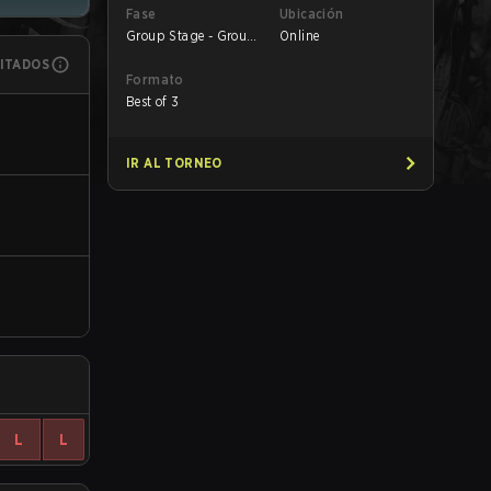
Fase
Ubicación
Group Stage - Group
Online
A
MITADOS
Formato
Best of 3
IR AL TORNEO
L
L