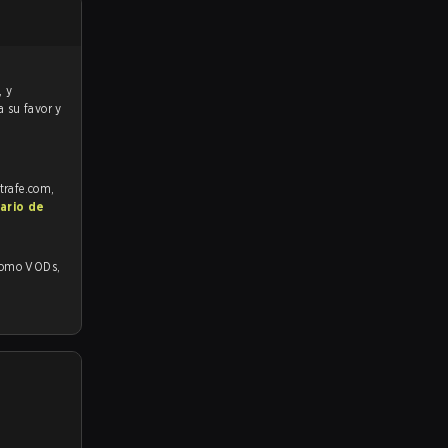
a su favor y
strafe.com,
ario de
o VODs,