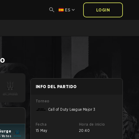
ES
LOGIN
do
INFO DEL PARTIDO
Torneo
Call of Duty League Major 3
Fecha
Hora de inicio
15 May
20:40
Surge
3 Votos