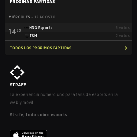
PRÓXIMAS PARTIDAS
MIÉRCOLES
–
12 AGOSTO
NRG Esports
6
votos
14
20
TSM
2
votos
TODOS LOS PRÓXIMOS PARTIDAS
STRAFE
La experiencia número uno para fans de esports en la
web y móvil.
Strafe, todo sobre esports