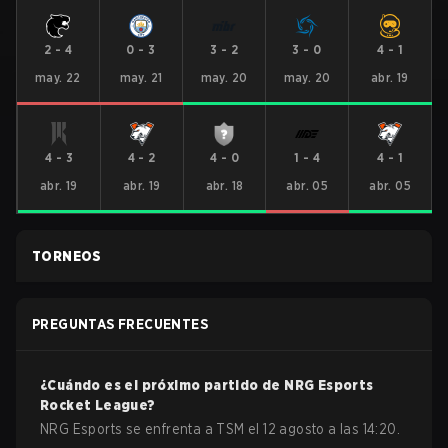
2
-
4
0
-
3
3
-
2
3
-
0
4
-
1
may. 22
may. 21
may. 20
may. 20
abr. 19
4
-
3
4
-
2
4
-
0
1
-
4
4
-
1
abr. 19
abr. 19
abr. 18
abr. 05
abr. 05
TORNEOS
PREGUNTAS FRECUENTES
¿Cuándo es el próximo partido de
NRG Esports
Rocket League
?
NRG Esports se enfrenta a TSM el 12 agosto a las 14:20.