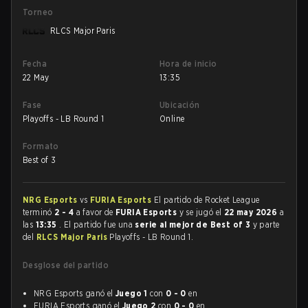
Torneo
RLCS Major Paris
Fecha
Hora de inicio
22 May
13:35
Fase
Ubicación
Playoffs - LB Round 1
Online
Formato
Best of 3
NRG Esports
vs
FURIA Esports
El partido de Rocket League
terminó
2 - 4
a favor de
FURIA Esports
y se jugó el
22 may 2026
a
las
13:35
. El partido fue una
serie al mejor de Best of 3
y parte
del
RLCS Major Paris
Playoffs - LB Round 1.
Desglose del partido
NRG Esports ganó el
Juego 1
con
0 - 0
en
FURIA Esports ganó el
Juego 2
con
0 - 0
en