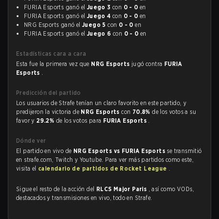
FURIA Esports ganó el
Juego 3
con
0 - 0
en
FURIA Esports ganó el
Juego 4
con
0 - 0
en
NRG Esports ganó el
Juego 5
con
0 - 0
en
FURIA Esports ganó el
Juego 6
con
0 - 0
en
Estadísticas cara a cara
Esta fue la primera vez que
NRG Esports
jugó contra
FURIA
Esports
.
Predicción del partido
Los usuarios de Strafe tenían un claro favorito en este partido, y
predijeron la victoria de
NRG Esports
con
70.8%
de los votos a su
favor y
29.2%
de los votos para
FURIA Esports
.
Dónde ver
El partido en vivo de
NRG Esports vs FURIA Esports
se transmitió
en strafe.com, Twitch y Youtube. Para ver más partidos como este,
visita el
calendario de partidos de Rocket League
.
Sigue el resto de la acción del
RLCS Major Paris
, así como VODs,
destacados y transmisiones en vivo, todo en Strafe.