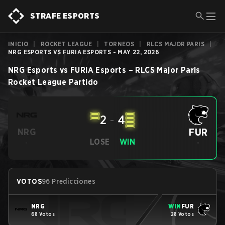
STRAFE ESPORTS
INICIO
|
ROCKET LEAGUE
|
TORNEOS
|
RLCS MAJOR PARIS
|
NRG ESPORTS VS FURIA ESPORTS - MAY 22, 2026
NRG Esports
vs
FURIA Esports
–
RLCS Major Paris
Rocket League
Partido
2
-
4
FUR
NRG
LOSE
WIN
-
-
VOTOS
96 Predicciones
NRG
WIN
FUR
68 Votos
28 Votos