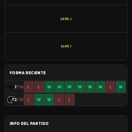
GAME
2
GAME
1
FORMA RECIENTE
7
/10
L
L
W
W
W
W
W
W
L
W
2
/10
L
W
W
L
L
INFO DEL PARTIDO