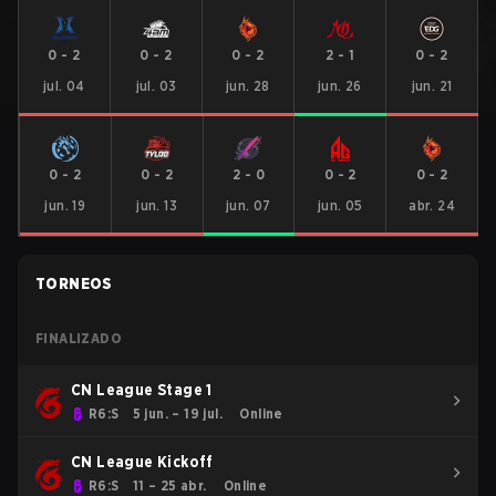
0
-
2
0
-
2
0
-
2
2
-
1
0
-
2
jul. 04
jul. 03
jun. 28
jun. 26
jun. 21
0
-
2
0
-
2
2
-
0
0
-
2
0
-
2
jun. 19
jun. 13
jun. 07
jun. 05
abr. 24
TORNEOS
FINALIZADO
CN League Stage 1
R6:S
5 jun. – 19 jul.
Online
CN League Kickoff
R6:S
11 – 25 abr.
Online