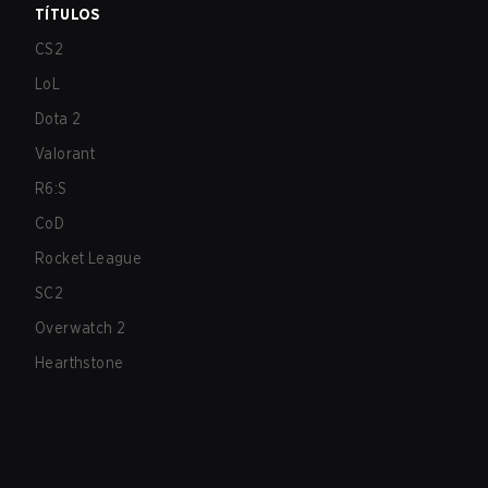
TÍTULOS
CS2
LoL
Dota 2
Valorant
R6:S
CoD
Rocket League
SC2
Overwatch 2
Hearthstone