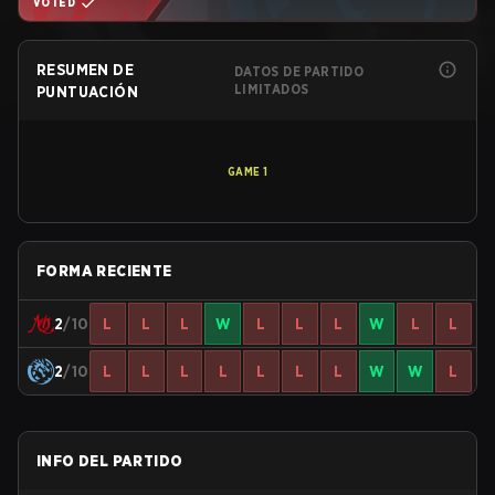
VOTED
RESUMEN DE
DATOS DE PARTIDO
LIMITADOS
PUNTUACIÓN
GAME
1
FORMA RECIENTE
2
/10
L
L
L
W
L
L
L
W
L
L
2
/10
L
L
L
L
L
L
L
W
W
L
INFO DEL PARTIDO