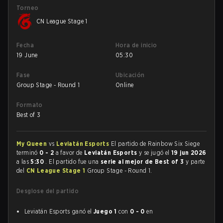
Torneo
CN League Stage 1
Fecha
Hora de inicio
19 June
05:30
Fase
Ubicación
Group Stage - Round 1
Online
Formato
Best of 3
My Queen
vs
Leviatán Esports
El partido de Rainbow Six Siege
terminó
0 - 2
a favor de
Leviatán Esports
y se jugó el
19 jun 2026
a las
5:30
. El partido fue una
serie al mejor de Best of 3
y parte
del
CN League Stage 1
Group Stage - Round 1.
Desglose del partido
Leviatán Esports ganó el
Juego 1
con
0 - 0
en