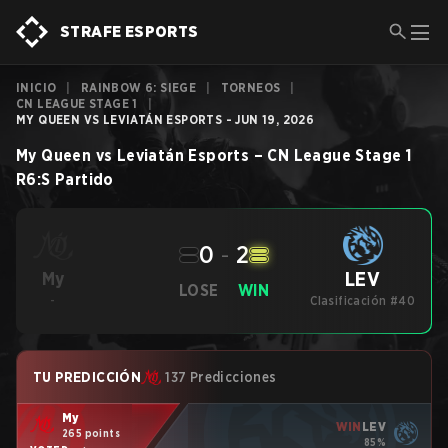
STRAFE ESPORTS
INICIO
|
RAINBOW 6: SIEGE
|
TORNEOS
|
CN LEAGUE STAGE 1
|
MY QUEEN VS LEVIATÁN ESPORTS - JUN 19, 2026
My Queen
vs
Leviatán Esports
–
CN League Stage 1
R6:S
Partido
0
-
2
LEV
My
LOSE
WIN
-
Clasificación #40
TU PREDICCIÓN
137 Predicciones
My
WIN
LEV
265 points
85%