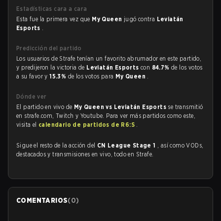
Estadísticas cara a cara
Esta fue la primera vez que
My Queen
jugó contra
Leviatán
Esports
.
Predicción del partido
Los usuarios de Strafe tenían un favorito abrumador en este partido,
y predijeron la victoria de
Leviatán Esports
con
84.7%
de los votos
a su favor y
15.3%
de los votos para
My Queen
.
Dónde ver
El partido en vivo de
My Queen vs Leviatán Esports
se transmitió
en strafe.com, Twitch y Youtube. Para ver más partidos como este,
visita el
calendario de partidos de R6:S
.
Sigue el resto de la acción del
CN League Stage 1
, así como VODs,
destacados y transmisiones en vivo, todo en Strafe.
COMENTARIOS
(
0
)