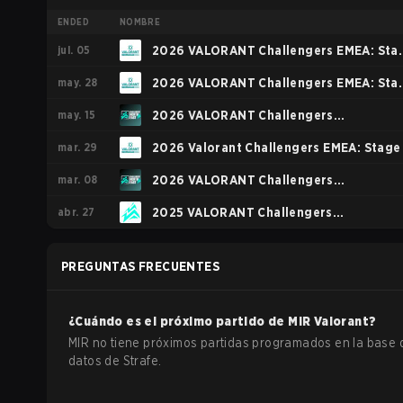
ENDED
NOMBRE
jul. 05
2026 VALORANT Challengers EMEA: Sta
may. 28
3
2026 VALORANT Challengers EMEA: Sta
may. 15
2
2026 VALORANT Challengers
mar. 29
NORTH//EAST: Stage 2
2026 Valorant Challengers EMEA: Stage 
mar. 08
2026 VALORANT Challengers
abr. 27
NORTH//EAST: Stage 1
2025 VALORANT Challengers
NORTH//EAST: Stage 2
PREGUNTAS FRECUENTES
¿Cuándo es el próximo partido de
MIR
Valorant
?
MIR no tiene próximos partidas programados en la base 
datos de Strafe.