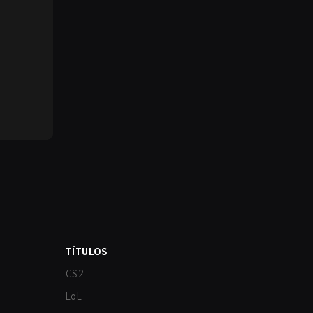
TÍTULOS
CS2
LoL