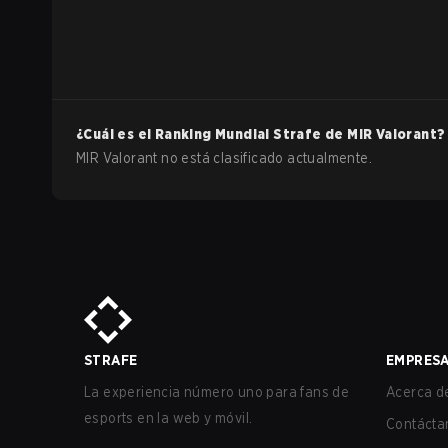
¿Cuál es el Ranking Mundial Strafe de
MIR
Valorant
?
MIR Valorant no está clasificado actualmente.
STRAFE
EMPRES
La experiencia número uno para fans de
Acerca de
esports en la web y móvil.
Contácta