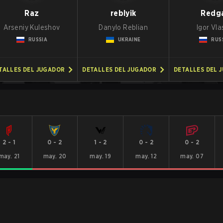
Raz
reblyik
Redg
Arseniy Kuleshov
Danylo Reblian
Igor Vl
RUSSIA
UKRAINE
RUS
TALLES DEL JUGADOR
DETALLES DEL JUGADOR
DETALLES DEL 
2
-
1
0
-
2
1
-
2
0
-
2
0
-
2
may. 21
may. 20
may. 19
may. 12
may. 07