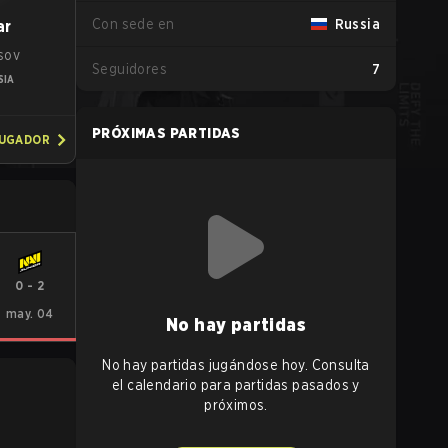
Con sede en
Russia
ar
asov
Seguidores
7
SIA
PRÓXIMAS PARTIDAS
JUGADOR
0
-
2
may. 04
No hay partidas
No hay partidas jugándose hoy. Consulta
el calendario para partidas pasados y
próximos.