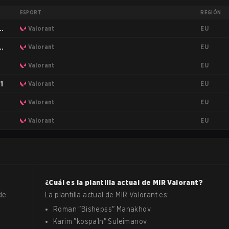
ESPORT
REGIÓN
EU
ge
Valorant
EU
ge
Valorant
EU
Valorant
EU
1
Valorant
EU
Valorant
EU
Valorant
¿Cuál es la plantilla actual de
MIR
Valorant
?
de
La plantilla actual de
MIR
Valorant
es:
Roman
"
Bishepss
"
Manakhov
Karim
"
kospa1n
"
Suleimanov