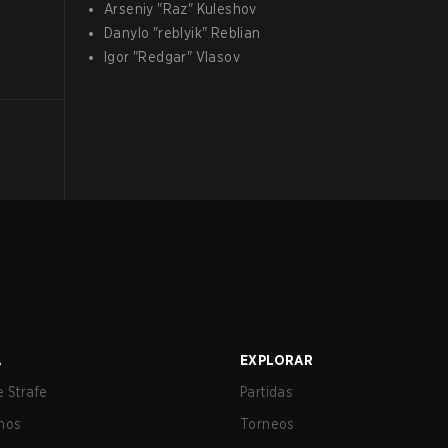
Arseniy
"
Raz
"
Kuleshov
Danylo
"
reblyik
"
Reblian
Igor
"
Redgar
"
Vlasov
A
EXPLORAR
 Strafe
Partidas
nos
Torneos