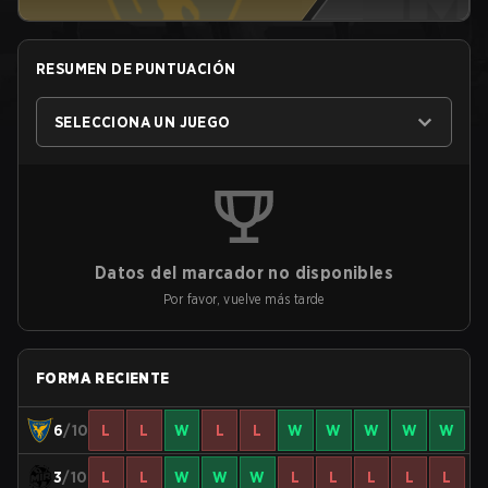
RESUMEN DE PUNTUACIÓN
SELECCIONA UN JUEGO
Datos del marcador no disponibles
Por favor, vuelve más tarde
FORMA RECIENTE
6
/10
L
L
W
L
L
W
W
W
W
W
3
/10
L
L
W
W
W
L
L
L
L
L