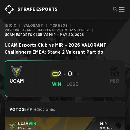
STRAFE ESPORTS
INICIO
|
VALORANT
|
TORNEOS
|
2026 VALORANT CHALLENGERS EMEA: STAGE 2
|
UCAM ESPORTS CLUB VS MIR - MAY 20, 2026
UCAM Esports Club
vs
MIR
–
2026 VALORANT
Challengers EMEA: Stage 2
Valorant
Partido
2
-
0
MIR
UCAM
WIN
LOSE
-
-
VOTOS
89 Predicciones
UCAM
WIN
MIR
80 Votos
9 Votos