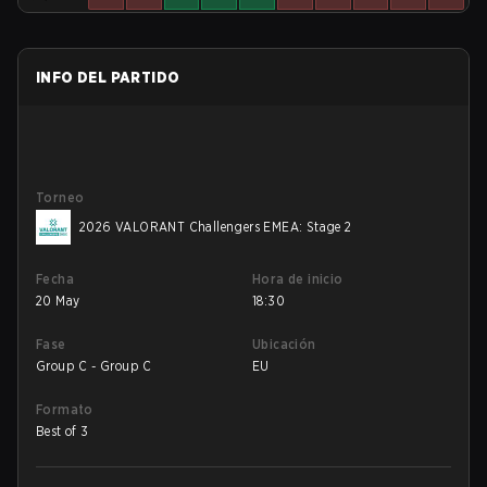
INFO DEL PARTIDO
Torneo
2026 VALORANT Challengers EMEA: Stage 2
Fecha
Hora de inicio
20 May
18:30
Fase
Ubicación
Group C - Group C
EU
Formato
Best of 3