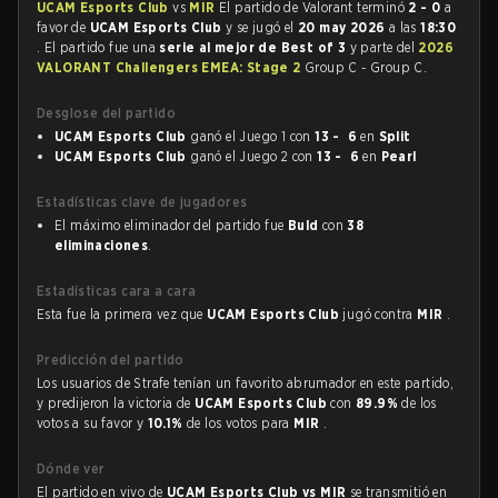
UCAM Esports Club
vs
MIR
El partido de Valorant terminó
2 - 0
a
favor de
UCAM Esports Club
y se jugó el
20 may 2026
a las
18:30
. El partido fue una
serie al mejor de Best of 3
y parte del
2026
VALORANT Challengers EMEA: Stage 2
Group C - Group C.
Desglose del partido
UCAM Esports Club
ganó el Juego 1 con
13 - 6
en
Split
UCAM Esports Club
ganó el Juego 2 con
13 - 6
en
Pearl
Estadísticas clave de jugadores
El máximo eliminador del partido fue
Buld
con
38
eliminaciones
.
Estadísticas cara a cara
Esta fue la primera vez que
UCAM Esports Club
jugó contra
MIR
.
Predicción del partido
Los usuarios de Strafe tenían un favorito abrumador en este partido,
y predijeron la victoria de
UCAM Esports Club
con
89.9%
de los
votos a su favor y
10.1%
de los votos para
MIR
.
Dónde ver
El partido en vivo de
UCAM Esports Club vs MIR
se transmitió en