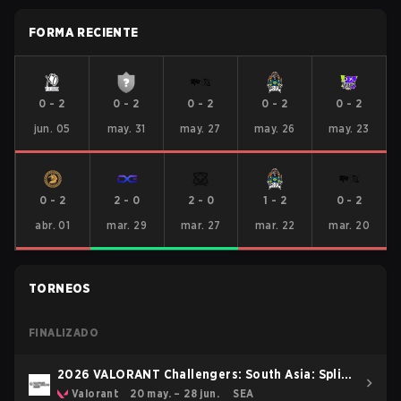
FORMA RECIENTE
0
-
2
0
-
2
0
-
2
0
-
2
0
-
2
jun. 05
may. 31
may. 27
may. 26
may. 23
0
-
2
2
-
0
2
-
0
1
-
2
0
-
2
abr. 01
mar. 29
mar. 27
mar. 22
mar. 20
TORNEOS
FINALIZADO
2026 VALORANT Challengers: South Asia: Split
2
Valorant
20 may. – 28 jun.
SEA