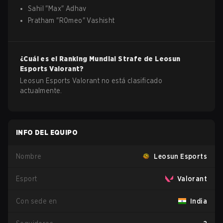
Sahil
"
Max
"
Adhav
Pratham
"
R0meo
"
Vashisht
¿Cuál es el Ranking Mundial Strafe de
Leosun
Esports
Valorant
?
Leosun Esports Valorant no está clasificado
actualmente.
INFO DEL EQUIPO
Nombre
Leosun Esports
Esport
Valorant
Con sede en
India