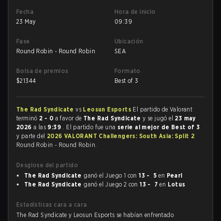
Fecha
Hora de inicio
23 May
09:39
Fase
Ubicación
Round Robin - Round Robin
SEA
Bolsa de premios
Formato
$
21344
Best of 3
The Rad Syndicate
vs
Leosun Esports
El partido de Valorant
terminó
2 - 0
a favor de
The Rad Syndicate
y se jugó el
23 may
2026
a las
9:39
. El partido fue una
serie al mejor de Best of 3
y parte del
2026 VALORANT Challengers: South Asia: Split 2
Round Robin - Round Robin.
Desglose del partido
The Rad Syndicate
ganó el Juego 1 con
13 - 5
en
Pearl
The Rad Syndicate
ganó el Juego 2 con
13 - 7
en
Lotus
Estadísticas cara a cara
The Rad Syndicate y Leosun Esports se habían enfrentado