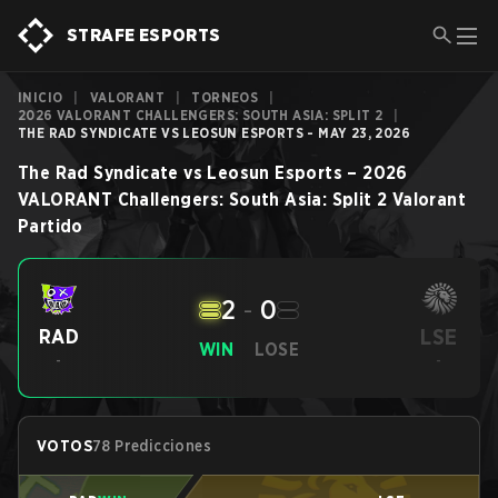
STRAFE ESPORTS
INICIO
|
VALORANT
|
TORNEOS
|
2026 VALORANT CHALLENGERS: SOUTH ASIA: SPLIT 2
|
THE RAD SYNDICATE VS LEOSUN ESPORTS - MAY 23, 2026
The Rad Syndicate
vs
Leosun Esports
–
2026
VALORANT Challengers: South Asia: Split 2
Valorant
Partido
2
-
0
LSE
RAD
WIN
LOSE
-
-
VOTOS
78 Predicciones