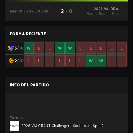
2026 VALORANT
2
-
0
mar. 19 - 2026, 09:28
Round Robin - Round
Challengers: South
Asia: Stage 1
Robin
FORMA RECIENTE
3
/10
W
L
L
W
W
L
L
L
L
L
2
/10
L
L
L
L
L
L
W
W
L
L
INFO DEL PARTIDO
Torneo
2026 VALORANT Challengers: South Asia: Split 2