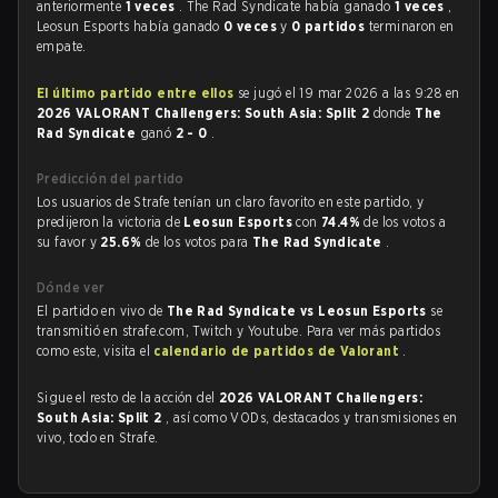
anteriormente
1 veces
. The Rad Syndicate había ganado
1 veces
,
Leosun Esports había ganado
0 veces
y
0 partidos
terminaron en
empate.
El último partido entre ellos
se jugó el 19 mar 2026 a las 9:28 en
2026 VALORANT Challengers: South Asia: Split 2
donde
The
Rad Syndicate
ganó
2 - 0
.
Predicción del partido
Los usuarios de Strafe tenían un claro favorito en este partido, y
predijeron la victoria de
Leosun Esports
con
74.4%
de los votos a
su favor y
25.6%
de los votos para
The Rad Syndicate
.
Dónde ver
El partido en vivo de
The Rad Syndicate vs Leosun Esports
se
transmitió en strafe.com, Twitch y Youtube. Para ver más partidos
como este, visita el
calendario de partidos de Valorant
.
Sigue el resto de la acción del
2026 VALORANT Challengers:
South Asia: Split 2
, así como VODs, destacados y transmisiones en
vivo, todo en Strafe.