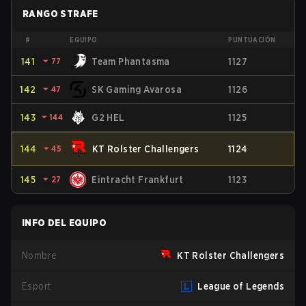
RANGO STRAFE
#
EQUIPO
PUNTUACIÓN
141
⏷
77
Team Phantasma
1127
142
⏷
47
SK Gaming Avarosa
1126
143
⏷
144
G2 HEL
1125
144
⏷
45
KT Rolster Challengers
1124
145
⏷
27
Eintracht Frankfurt
1123
INFO DEL EQUIPO
Nombre
KT Rolster Challengers
Esport
League of Legends