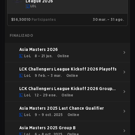
League 2026
LOL
$56,500
10
Participantes
30 mar. – 31 ago.
FINALIZADO
Asia Masters 2026
LoL
8 – 21 jun.
Online
LCK Challengers League Kickoff 2026 Playoffs
LoL
9 feb. – 3 mar.
Online
LCK Challengers League Kickoff 2026 Group
Stage
LoL
12 – 29 ene.
Online
Asia Masters 2025 Last Chance Qualifier
LoL
9 – 9 oct. 2025
Online
Asia Masters 2025 Group B
LoL
6 – 8 oct. 2025
Online