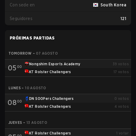
Con sede en
South Korea
Seguidores
121
PRÓXIMAS PARTIDAS
TOMORROW
–
07 AGOSTO
Nongshim Esports Academy
39
votos
05
00
KT Rolster Challengers
17
votos
LUNES
–
10 AGOSTO
DN SOOPers Challengers
0
votos
08
00
KT Rolster Challengers
4
votos
JUEVES
–
13 AGOSTO
KT Rolster Challengers
1
votar
00