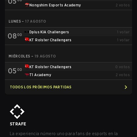
05
Nongshim Esports Academy
2
votos
LUNES
–
17 AGOSTO
Dplus KIA Challengers
1
votar
08
00
KT Rolster Challengers
1
votar
MIÉRCOLES
–
19 AGOSTO
KT Rolster Challengers
0
votos
05
00
T1 Academy
2
votos
TODOS LOS PRÓXIMOS PARTIDAS
STRAFE
La experiencia número uno para fans de esports en la