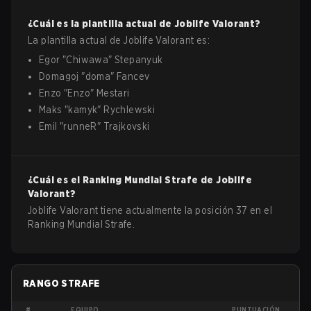
¿Cuál es la plantilla actual de
Joblife
Valorant
?
La plantilla actual de
Joblife
Valorant
es:
Egor
"
Chiwawa
"
Stepanyuk
Domagoj
"
doma
"
Fancev
Enzo
"
Enzo
"
Mestari
Maks
"
kamyk
"
Rychlewski
Emil
"
runneR
"
Trajkovski
¿Cuál es el Ranking Mundial Strafe de
Joblife
Valorant
?
Joblife Valorant tiene actualmente la posición 37 en el
Ranking Mundial Strafe.
RANGO STRAFE
#
EQUIPO
PUNTUACIÓN