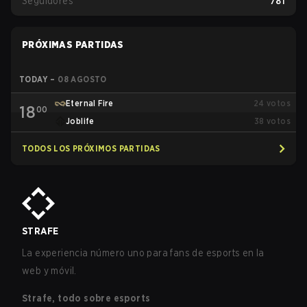
Seguidores
781
PRÓXIMAS PARTIDAS
TODAY
–
08 AGOSTO
Eternal Fire
24
votos
18
00
Joblife
38
votos
TODOS LOS PRÓXIMOS PARTIDAS
STRAFE
La experiencia número uno para fans de esports en la
web y móvil.
Strafe, todo sobre esports