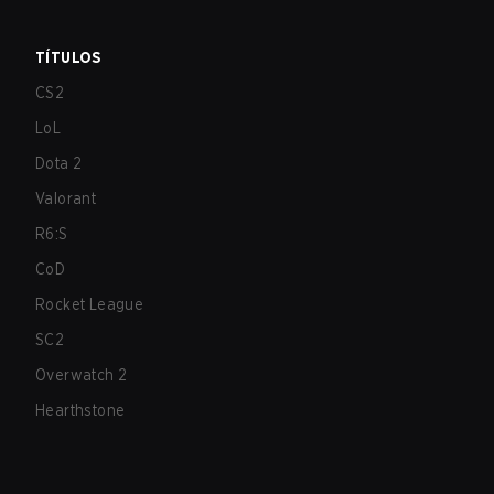
TÍTULOS
CS2
LoL
Dota 2
Valorant
R6:S
CoD
Rocket League
SC2
Overwatch 2
Hearthstone