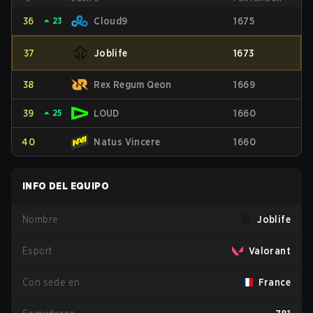
36
⏶
23
Cloud9
1675
37
Joblife
1673
38
Rex Regum Qeon
1669
39
⏶
25
LOUD
1660
40
Natus Vincere
1660
INFO DEL EQUIPO
Nombre
Joblife
Esport
Valorant
Con sede en
France