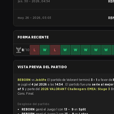
jun. 30 - 2026, 04:54
RB
may. 26 - 2026, 03:03
RB
FORMA RECIENTE
8
/10
L
W
L
W
W
W
W
W
VISTA PREVIA DEL PARTIDO
REBORN
vs
Joblife
El partido de Valorant terminó
3 - 1
a favor de
se jugó el
4 jul 2026
a las
14:54
. El partido fue una
serie al mejo
of 5
y parte del
2026 VALORANT Challengers EMEA: Stage 3
Br
Cons. Final.
Desglose del partido
REBORN
ganó el Juego 1 con
13 - 9
en
Split
REBORN
ganó el Juego 2 con
13 - 8
en
Lotus