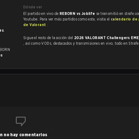
Dónde ver
El partido en vivo de
REBORN vs Joblife
se transmitió en strafe.c
Youtube. Para ver más partidos como este, visita el
calendario de
de Valorant
.
es
.
Sigue el resto de la acción del
2026 VALORANT Challengers EME
, así como VODs, destacados y transmisiones en vivo, todo en Strafe
EBORN
os
n no hay comentarios