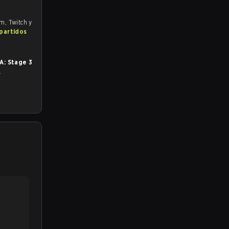
om, Twitch y
 partidos
A: Stage 3
.