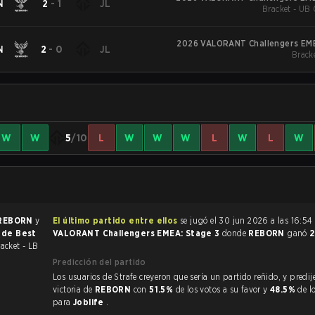
N
2
-
1
JL
Bracket - UB 
2026 VALORANT Challengers EME
N
2
-
0
JL
Bracke
W
W
5
/10
L
W
W
W
L
W
L
W
REBORN
y
El último partido entre ellos
se jugó el 30 jun 2026 a las 16:54
r de Best
VALORANT Challengers EMEA: Stage 3
donde
REBORN
ganó
2
acket - LB
Predicción del partido
Los usuarios de Strafe creyeron que sería un partido reñido, y predijeron la
victoria de
REBORN
con
51.5%
de los votos a su favor y
48.5%
de l
para
Joblife
.