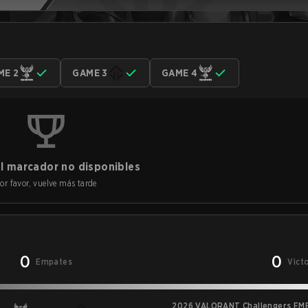
ME 2
GAME 3
GAME 4
l marcador no disponibles
or favor, vuelve más tarde
0
0
Empates
Vict
2026 VALORANT Challengers EME