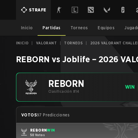
STRAFE
Inicio
Partidas
Torneos
Equipos
Jugad
INICIO
|
VALORANT
|
TORNEOS
|
2026 VALORANT CHALLE
REBORN
vs
Joblife
–
2026 VAL
REBORN
WIN
Clasificación #14
VOTOS
97 Predicciones
REBORN
WIN
50 Votos