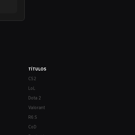
TÍTULOS
CS2
LoL
Dota 2
Valorant
R6:S
CoD