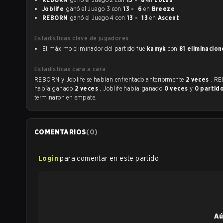
Joblife
ganó el Juego 3 con
13 - 6
en
Breeze
REBORN
ganó el Juego 4 con
13 - 13
en
Ascent
Estadísticas clave de jugadores
El máximo eliminador del partido fue
kamyk
con
81 eliminacion
Estadísticas cara a cara
REBORN y Joblife se habían enfrentado anteriormente
2 veces
. R
había ganado
2 veces
, Joblife había ganado
0 veces
y
0 partid
terminaron en empate.
COMENTARIOS
(
0
)
Login
para comentar en este partido
Aú