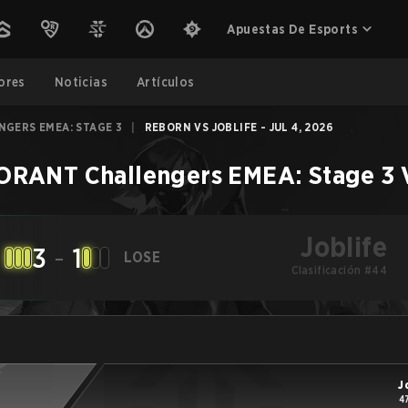
Apuestas De Esports
ores
Noticias
Artículos
NGERS EMEA: STAGE 3
|
REBORN VS JOBLIFE - JUL 4, 2026
ORANT Challengers EMEA: Stage 3
Joblife
3
-
1
LOSE
Clasificación #44
J
4