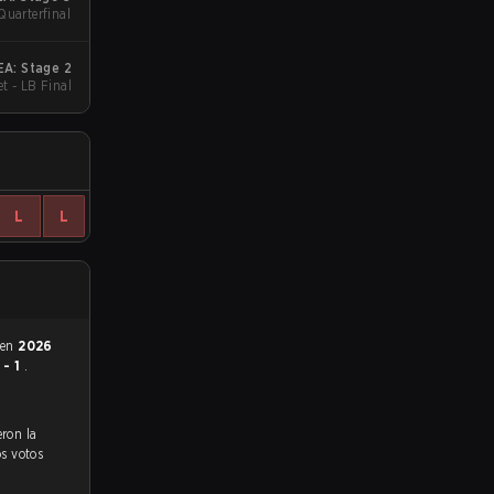
Quarterfinal
A: Stage 2
t - LB Final
L
L
 en
2026
 - 1
.
os votos