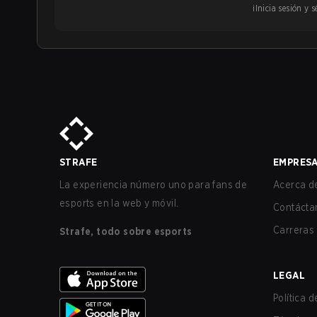
¡Inicia sesión y
STRAFE
EMPRES
La experiencia número uno para fans de
Acerca de
esports en la web y móvil.
Contácta
Carreras
Strafe, todo sobre esports
LEGAL
Política 