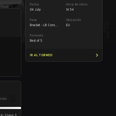
Fecha
Hora de inicio
04 July
14:54
Fase
Ubicación
Bracket - LB Cons.
EU
Final
Formato
Best of 5
IR AL TORNEO
orias
A: Stage 3