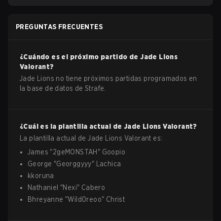
PREGUNTAS FRECUENTES
¿Cuándo es el próximo partido de
Jade Lions
Valorant
?
Jade Lions no tiene próximos partidas programados en
la base de datos de Strafe.
¿Cuál es la plantilla actual de
Jade Lions
Valorant
?
La plantilla actual de
Jade Lions
Valorant
es:
James
"
2geMONSTAH
"
Goopio
George
"
Georggyyy
"
Lachica
kkoruna
Nathaniel
"
Nexi
"
Cabero
Bhreyanne
"
Wild0reoo
"
Christ