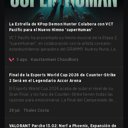
La Estrella de KPop Demon Hunter Colabora con VCT
Pacific para el Nuevo Himno 'superHuman'
VCT Pacific ha presentado su himno musical de la Etapa 2,
"superHuman", en colaboración con la artista coreano-
estadounidense ganadora del GRAMMY Audrey Nuna. La
canción estará disponible en todas las principales
5 ago.
Kaustavmani Choudhury
plataformas de streaming a nivel mundial el 7 de agosto,
mientras que VCT Pacific estrenará simultáneamente el
video musical oficial en su canal de YouTube el mismo día.
Final de la Esports World Cup 2026 de Counter-Strike
2 Será en el Legendario Accor Arena
El Esports World Cup 2026 acaba de subir el nivel de su
Gran Final, y los fans de Counter-Strike tienen todas las
razones para emocionarse. La Final del Campeonato de
Counter-Strike 2 del torneo se llevará a cabo en el
29 jul.
Thales Costa
histórico Accor Arena de París, marcando el capítulo final
del evento de esports más grande del mundo.
VALORANT Parche 13.02: Nerf a Phoenix, Expansión de