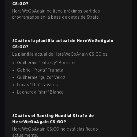
CS:GO
?
HereWeGoAgain no tiene próximos partidas
programados en la base de datos de Strafe.
¿Cuál es la plantilla actual de
HereWeGoAgain
CS:GO
?
La plantilla actual de
HereWeGoAgain
CS:GO
es:
Guilherme
"
extazzy
"
Bortolini
Gabriel
"
fraga
"
Fragata
Guilherme
"
guizo
"
Veloz
Lucas
"
Ltm
"
Tavares
Leonardo
"
shrr
"
Blanco
¿Cuál es el Ranking Mundial Strafe de
HereWeGoAgain
CS:GO
?
HereWeGoAgain CS:GO no está clasificado
actualmente.