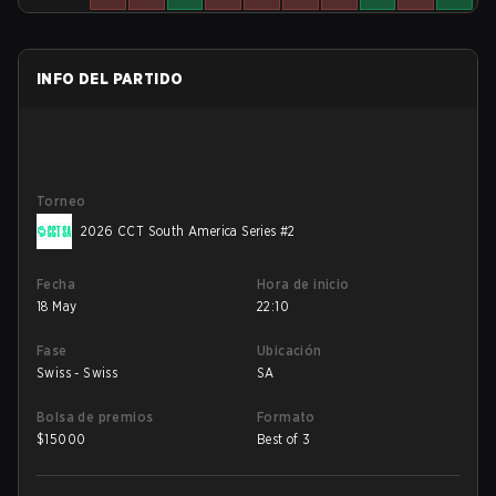
INFO DEL PARTIDO
Torneo
2026 CCT South America Series #2
Fecha
Hora de inicio
18 May
22:10
Fase
Ubicación
Swiss - Swiss
SA
Bolsa de premios
Formato
$
15000
Best of 3