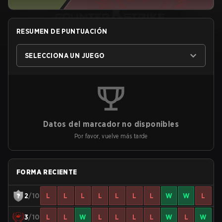
RESUMEN DE PUNTUACIÓN
SELECCIONA UN JUEGO
Datos del marcador no disponibles
Por favor, vuelve más tarde
FORMA RECIENTE
2
/10
L
L
L
L
L
L
L
W
W
L
3
/10
L
L
W
L
L
L
L
W
L
W