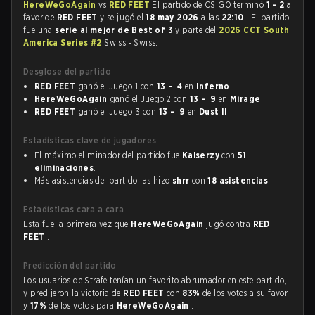
HereWeGoAgain
vs
RED FEET
El partido de CS:GO terminó
1 - 2
a
favor de
RED FEET
y se jugó el
18 may 2026
a las
22:10
. El partido
fue una
serie al mejor de Best of 3
y parte del
2026 CCT South
America Series #2
Swiss - Swiss.
Desglose del partido
RED FEET
ganó el Juego 1 con
13 - 4
en
Inferno
HereWeGoAgain
ganó el Juego 2 con
13 - 9
en
Mirage
RED FEET
ganó el Juego 3 con
13 - 9
en
Dust II
Estadísticas clave de jugadores
El máximo eliminador del partido fue
Kaiserzy
con
51
eliminaciones
.
Más asistencias del partido las hizo
shrr
con
18 asistencias
.
Estadísticas cara a cara
Esta fue la primera vez que
HereWeGoAgain
jugó contra
RED
FEET
.
Predicción del partido
Los usuarios de Strafe tenían un favorito abrumador en este partido,
y predijeron la victoria de
RED FEET
con
83%
de los votos a su favor
y
17%
de los votos para
HereWeGoAgain
.