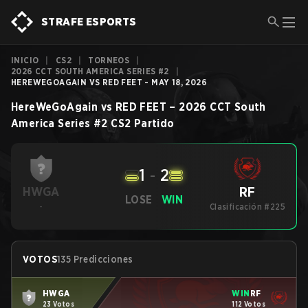
STRAFE ESPORTS
INICIO
|
CS2
|
TORNEOS
|
2026 CCT SOUTH AMERICA SERIES #2
|
HEREWEGOAGAIN VS RED FEET - MAY 18, 2026
HereWeGoAgain
vs
RED FEET
–
2026 CCT South
America Series #2
CS2
Partido
1
-
2
RF
HWGA
LOSE
WIN
-
Clasificación #225
VOTOS
135 Predicciones
HWGA
WIN
RF
23 Votos
112 Votos