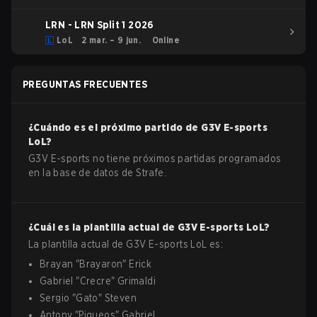
LRN - LRN Split 1 2026
LoL
2 mar. – 9 jun.
Online
PREGUNTAS FRECUENTES
¿Cuándo es el próximo partido de
G3V E-sports
LoL
?
G3V E-sports no tiene próximos partidas programados
en la base de datos de Strafe.
¿Cuál es la plantilla actual de
G3V E-sports
LoL
?
La plantilla actual de
G3V E-sports
LoL
es:
Brayan
"
Brayaron
"
Erick
Gabriel
"
Crecre
"
Grimaldi
Sergio
"
Gato
"
Steven
Antony
"
Piqueos
"
Gabriel