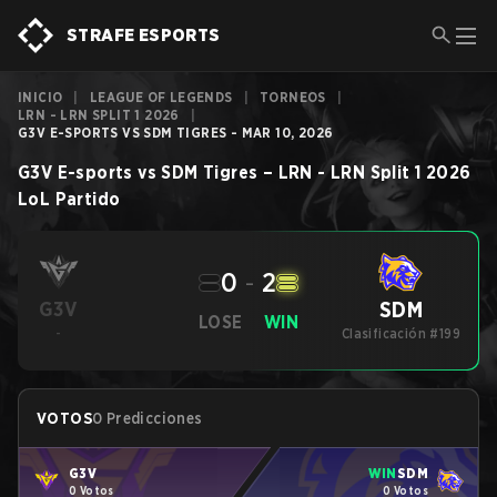
STRAFE ESPORTS
INICIO
|
LEAGUE OF LEGENDS
|
TORNEOS
|
LRN - LRN SPLIT 1 2026
|
G3V E-SPORTS VS SDM TIGRES - MAR 10, 2026
G3V E-sports
vs
SDM Tigres
–
LRN - LRN Split 1 2026
LoL
Partido
0
-
2
SDM
G3V
LOSE
WIN
-
Clasificación #199
VOTOS
0 Predicciones
G3V
WIN
SDM
0 Votos
0 Votos