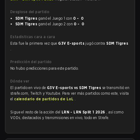
Desglose del partido
SDM Tigres
ganó el Juego 1 con
0 - 0
SDM Tigres
ganó el Juego 2 con
0 - 0
Estadísticas cara a cara
Esta fue la primera vez que
G3V E-sports
jugó contra
SDM Tigres
.
Predicción del partido
No hubo predicciones para este partido.
Dónde ver
El partido en vivo de
G3V E-sports vs SDM Tigres
se transmitió en
strafe.com, Twitch y Youtube. Para ver más partidos como este, visita
el
calendario de partidos de LoL
.
Sigue el resto de la acción del
LRN - LRN Split 1 2026
, así como
VODs, destacados y transmisiones en vivo, todo en Strafe.