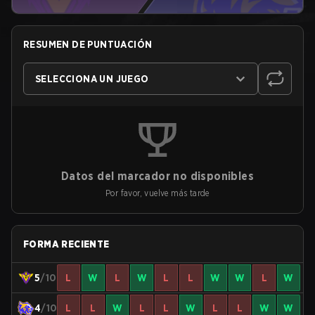
RESUMEN DE PUNTUACIÓN
SELECCIONA UN JUEGO
Datos del marcador no disponibles
Por favor, vuelve más tarde
FORMA RECIENTE
5
/10
L
W
L
W
L
L
W
W
L
W
4
/10
L
L
W
L
L
W
L
L
W
W