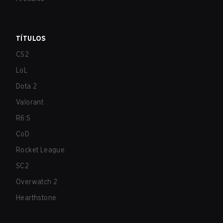
TÍTULOS
CS2
LoL
Dota 2
Valorant
R6:S
CoD
Rocket League
SC2
Overwatch 2
Hearthstone