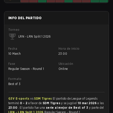
INFO DEL PARTIDO
Torneo
LRN - LRN Split 1 2026
Fecha
Hora de inicio
10 March
23:00
Fase
Ubicación
Regular Season - Round 1
Online
Formato
Best of 3
G3V E-sports
vs
SDM Tigres
El partido de League of Legends
terminó
0 - 2
a favor de
SDM Tigres
y se jugó el
10 mar 2026
a las
23:00
. El partido fue una
serie al mejor de Best of 3
y parte del
LRN - LRN Split 1 2026
Regular Season - Round 1.