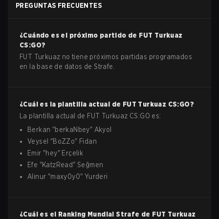
PREGUNTAS FRECUENTES
¿Cuándo es el próximo partido de
FUT Turkuaz
CS:GO
?
FUT Turkuaz no tiene próximos partidas programados
en la base de datos de Strafe.
¿Cuál es la plantilla actual de
FUT Turkuaz
CS:GO
?
La plantilla actual de
FUT Turkuaz
CS:GO
es:
Berkan
"
berkaNbey
"
Akyol
Veysel
"
BoZZo
"
Fidan
Emir
"
hey
"
Erçelik
Efe
"
KatzRead
"
Seğmen
Alinur
"
maxy0y0
"
Yurderi
¿Cuál es el Ranking Mundial Strafe de
FUT Turkuaz