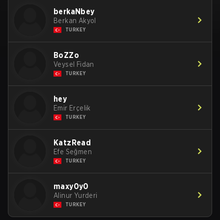
berkaNbey
Berkan Akyol
TURKEY
BoZZo
Veysel Fidan
TURKEY
hey
Emir Erçelik
TURKEY
KatzRead
Efe Seğmen
TURKEY
maxy0y0
Alinur Yurderi
TURKEY