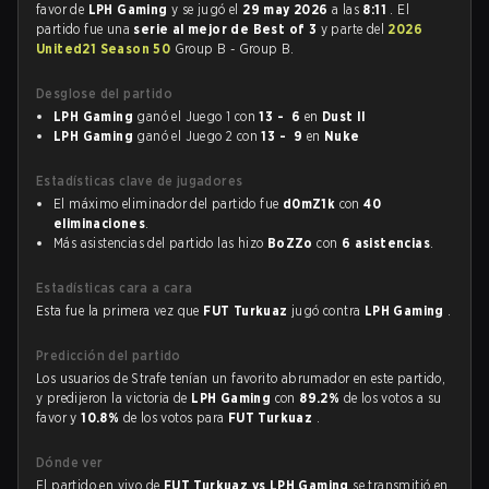
favor de
LPH Gaming
y se jugó el
29 may 2026
a las
8:11
. El
partido fue una
serie al mejor de Best of 3
y parte del
2026
United21 Season 50
Group B - Group B.
Desglose del partido
LPH Gaming
ganó el Juego 1 con
13 - 6
en
Dust II
LPH Gaming
ganó el Juego 2 con
13 - 9
en
Nuke
Estadísticas clave de jugadores
El máximo eliminador del partido fue
d0mZ1k
con
40
eliminaciones
.
Más asistencias del partido las hizo
BoZZo
con
6 asistencias
.
Estadísticas cara a cara
Esta fue la primera vez que
FUT Turkuaz
jugó contra
LPH Gaming
.
Predicción del partido
Los usuarios de Strafe tenían un favorito abrumador en este partido,
y predijeron la victoria de
LPH Gaming
con
89.2%
de los votos a su
favor y
10.8%
de los votos para
FUT Turkuaz
.
Dónde ver
El partido en vivo de
FUT Turkuaz vs LPH Gaming
se transmitió en