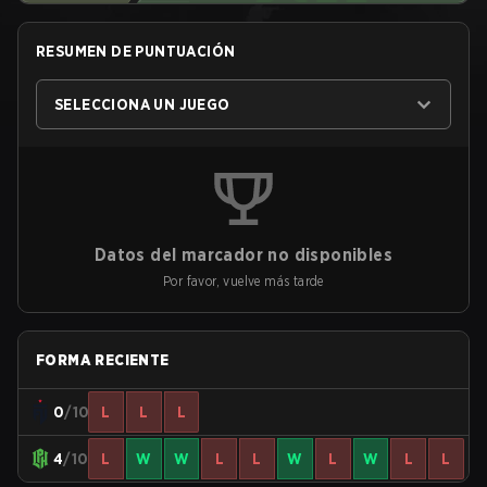
RESUMEN DE PUNTUACIÓN
SELECCIONA UN JUEGO
Datos del marcador no disponibles
Por favor, vuelve más tarde
FORMA RECIENTE
0
/10
L
L
L
4
/10
L
W
W
L
L
W
L
W
L
L