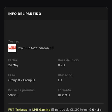
INFO DEL PARTIDO
Torneo
2026 United21 Season 50
Fecha
Hora de inicio
29 May
08:11
Fase
Ubicación
Group B - Group B
EU
Bolsa de premios
Formato
$
9000
Best of 3
FUT Turkuaz
vs
LPH Gaming
El partido de CS:GO terminó
0 - 2
a