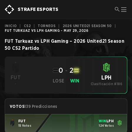
STRAFE ESPORTS
INICIO
|
CS2
|
TORNEOS
|
2026 UNITED21 SEASON 50
|
FUT TURKUAZ VS LPH GAMING - MAY 29, 2026
FUT Turkuaz
vs
LPH Gaming
–
2026 United21 Season
50
CS2
Partido
0
-
2
LPH
FUT
LOSE
WIN
-
Clasificación #186
VOTOS
139 Predicciones
FUT
WIN
LPH
15 Votos
124 Votos