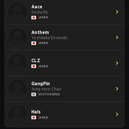
Aace
Souta Ito
JAPAN
Anthem
Yoshitaka Enomoto
JAPAN
CLZ
JAPAN
GangPin
Jung-moo Chae
SOUTH KOREA
Hals
JAPAN