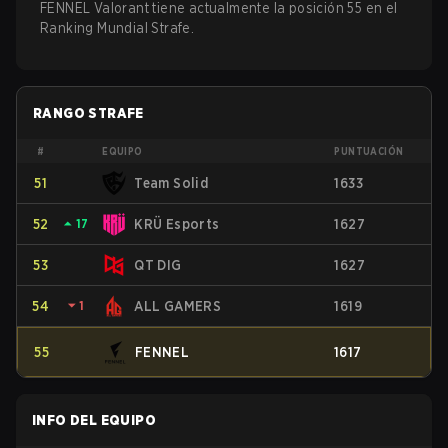
FENNEL Valorant tiene actualmente la posición 55 en el
Ranking Mundial Strafe.
RANGO STRAFE
#
EQUIPO
PUNTUACIÓN
51
Team Solid
1633
52
⏶
17
KRÜ Esports
1627
53
QT DIG
1627
54
⏷
1
ALL GAMERS
1619
55
FENNEL
1617
INFO DEL EQUIPO