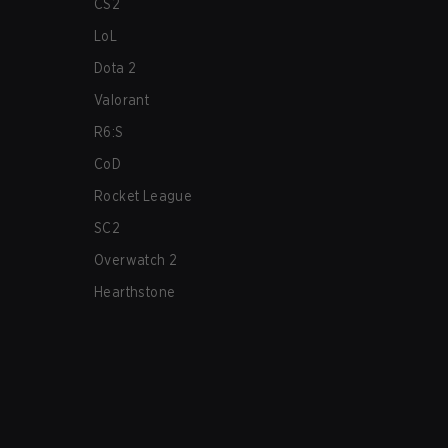
CS2
LoL
Dota 2
Valorant
R6:S
CoD
Rocket League
SC2
Overwatch 2
Hearthstone