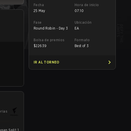
Fecha
Hora de inicio
25 May
07:10
Fase
Ubicación
Round Robin - Day 3
EA
Bolsa de premios
Formato
$
22639
Best of 3
IR AL TORNEO
orias
an Split 1