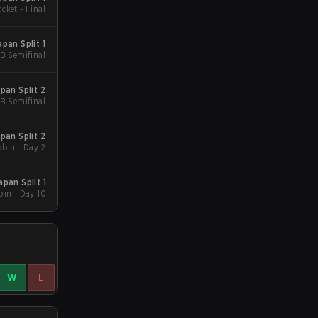
acket - Final
an Split 1
UB Semifinal
an Split 2
LB Semifinal
an Split 2
bin - Day 2
pan Split 1
in - Day 10
W
L