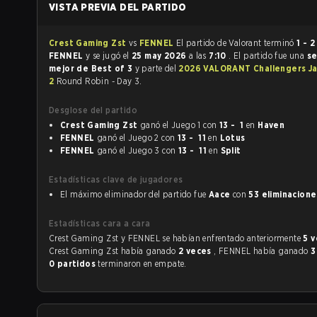
VISTA PREVIA DEL PARTIDO
Crest Gaming Zst
vs
FENNEL
El partido de Valorant terminó
1 - 2
FENNEL
y se jugó el
25 may 2026
a las
7:10
. El partido fue una
se
mejor de Best of 3
y parte del
2026 VALORANT Challengers Ja
2
Round Robin - Day 3.
Desglose del partido
Crest Gaming Zst
ganó el Juego 1 con
13 - 1
en
Haven
FENNEL
ganó el Juego 2 con
13 - 11
en
Lotus
FENNEL
ganó el Juego 3 con
13 - 11
en
Split
Estadísticas clave de jugadores
El máximo eliminador del partido fue
Aace
con
53 eliminacione
Estadísticas cara a cara
Crest Gaming Zst y FENNEL se habían enfrentado anteriormente
5 
Crest Gaming Zst había ganado
2 veces
, FENNEL había ganado
3
0 partidos
terminaron en empate.