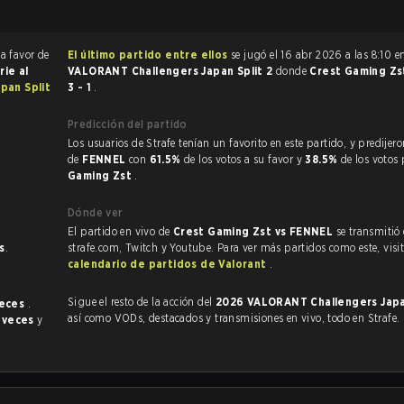
a favor de
El último partido entre ellos
se jugó el 16 abr 2026 a las 8:10 
rie al
VALORANT Challengers Japan Split 2
donde
Crest Gaming Z
pan Split
3 - 1
.
Predicción del partido
Los usuarios de Strafe tenían un favorito en este partido, y predijeron la victoria
de
FENNEL
con
61.5%
de los votos a su favor y
38.5%
de los votos
Gaming Zst
.
Dónde ver
El partido en vivo de
Crest Gaming Zst vs FENNEL
se transmitió
s
.
strafe.com, Twitch y Youtube. Para ver más partidos como este, visit
calendario de partidos de Valorant
.
Sigue el resto de la acción del
2026 VALORANT Challengers Japa
veces
.
así como VODs, destacados y transmisiones en vivo, todo en Strafe.
 veces
y