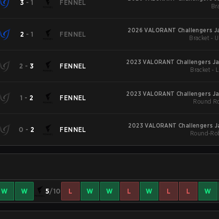
3
-
1
FENNEL
Br
2026 VALORANT Challengers Jap
2
-
1
FENNEL
Bracket - 
2023 VALORANT Challengers Jap
2
-
3
FENNEL
Bracket - 
2023 VALORANT Challengers Jap
1
-
2
FENNEL
Round Ro
2023 VALORANT Challengers Ja
0
-
2
FENNEL
Round-Rob
W
W
5
/10
L
W
W
L
W
L
L
W