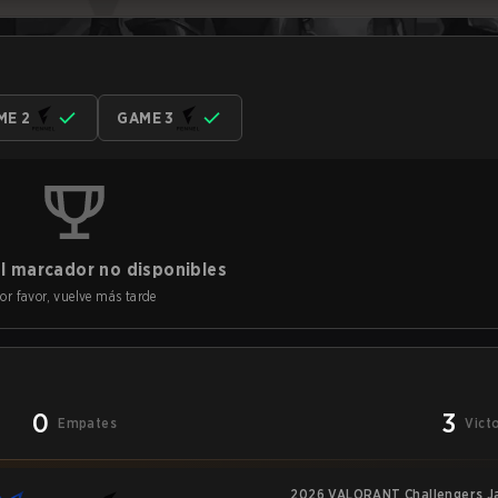
ME 2
GAME 3
l marcador no disponibles
or favor, vuelve más tarde
0
3
Empates
Vict
2026 VALORANT Challengers Jap