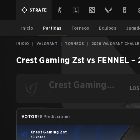
STRAFE
Inicio
Partidas
Torneos
Equipos
Jugad
INICIO
|
VALORANT
|
TORNEOS
|
2026 VALORANT CHALLEN
Crest Gaming Zst
vs
FENNEL
–
Crest Gaming
LOS
Zst
-
VOTOS
78 Predicciones
Crest Gaming Zst
30 Votos