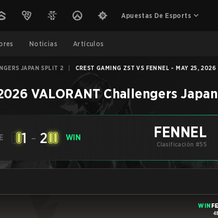
Apuestas De Esports
ores
Noticias
Artículos
GERS JAPAN SPLIT 2
|
CREST GAMING ZST VS FENNEL - MAY 25, 2026
2026 VALORANT Challengers Japan 
FENNEL
1
-
2
E
WIN
Clasificación #55
WIN
F
4