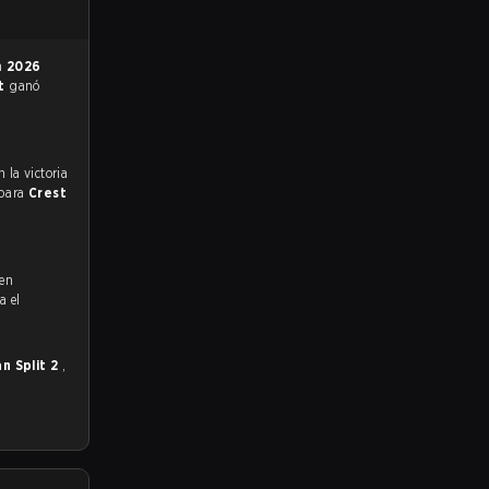
en
2026
st
ganó
 para
Crest
 en
a el
n Split 2
,