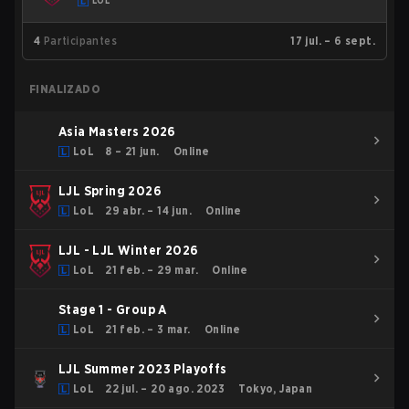
LOL
4
Participantes
17 jul. – 6 sept.
FINALIZADO
Asia Masters 2026
LoL
8 – 21 jun.
Online
LJL Spring 2026
LoL
29 abr. – 14 jun.
Online
LJL - LJL Winter 2026
LoL
21 feb. – 29 mar.
Online
Stage 1 - Group A
LoL
21 feb. – 3 mar.
Online
LJL Summer 2023 Playoffs
LoL
22 jul. – 20 ago. 2023
Tokyo, Japan