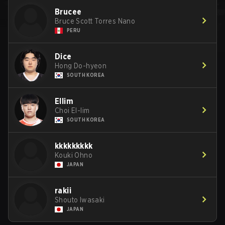
Brucee
Bruce Scott Torres Nano
PERU
Dice
Hong Do-hyeon
SOUTH KOREA
Ellim
Choi El-lim
SOUTH KOREA
kkkkkkkkk
Kouki Ohno
JAPAN
rakii
Shouto Iwasaki
JAPAN