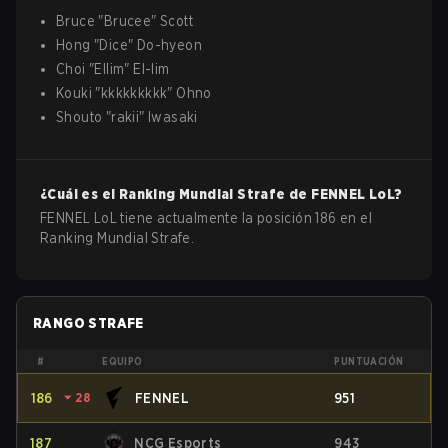
Bruce
"
Brucee
"
Scott
Hong
"
Dice
"
Do-hyeon
Choi
"
Ellim
"
El-lim
Kouki
"
kkkkkkkkk
"
Ohno
Shouto
"
rakii
"
Iwasaki
¿Cuál es el Ranking Mundial Strafe de
FENNEL
LoL
?
FENNEL LoL tiene actualmente la posición 186 en el
Ranking Mundial Strafe.
RANGO STRAFE
#
EQUIPO
PUNTUACIÓN
186
⏷
28
FENNEL
951
187
NCG Esports
943