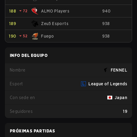
188
⏷
72
ALMO Players
940
189
Zeu5 Esports
938
190
⏷
52
Fuego
938
INFO DEL EQUIPO
Nombre
FENNEL
Esport
League of Legends
Con sede en
Japan
Seguidores
19
PRÓXIMAS PARTIDAS