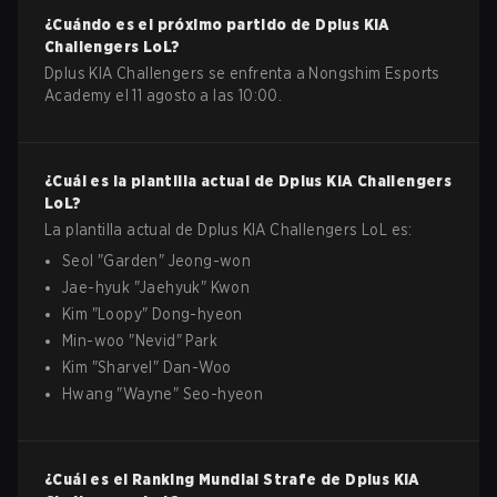
¿Cuándo es el próximo partido de
Dplus KIA
Challengers
LoL
?
Dplus KIA Challengers se enfrenta a Nongshim Esports
Academy el 11 agosto a las 10:00.
¿Cuál es la plantilla actual de
Dplus KIA Challengers
LoL
?
La plantilla actual de
Dplus KIA Challengers
LoL
es:
Seol
"
Garden
"
Jeong-won
Jae-hyuk
"
Jaehyuk
"
Kwon
Kim
"
Loopy
"
Dong-hyeon
Min-woo
"
Nevid
"
Park
Kim
"
Sharvel
"
Dan-Woo
Hwang
"
Wayne
"
Seo-hyeon
¿Cuál es el Ranking Mundial Strafe de
Dplus KIA