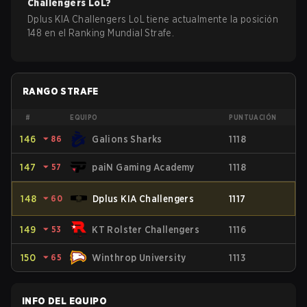
Challengers
LoL
?
Dplus KIA Challengers LoL tiene actualmente la posición
148 en el Ranking Mundial Strafe.
RANGO STRAFE
#
EQUIPO
PUNTUACIÓN
146
⏷
86
Galions Sharks
1118
147
⏷
57
paiN Gaming Academy
1118
148
⏷
60
Dplus KIA Challengers
1117
149
⏷
53
KT Rolster Challengers
1116
150
⏷
65
Winthrop University
1113
INFO DEL EQUIPO