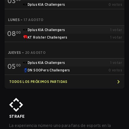
03
Dplus KIA Challengers
0
votos
LUNES
–
17 AGOSTO
Dplus KIA Challengers
1
votar
08
00
KT Rolster Challengers
1
votar
JUEVES
–
20 AGOSTO
Dplus KIA Challengers
1
votar
05
00
DN SOOPers Challengers
0
votos
TODOS LOS PRÓXIMOS PARTIDAS
STRAFE
La experiencia número uno para fans de esports en la