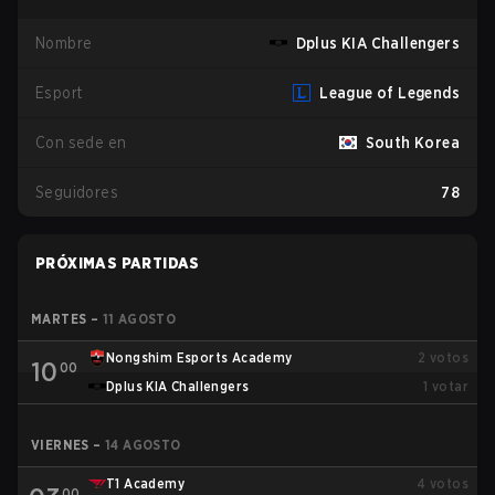
Nombre
Dplus KIA Challengers
Esport
League of Legends
Con sede en
South Korea
Seguidores
78
PRÓXIMAS PARTIDAS
MARTES
–
11 AGOSTO
Nongshim Esports Academy
2
votos
10
00
Dplus KIA Challengers
1
votar
VIERNES
–
14 AGOSTO
T1 Academy
4
votos
00