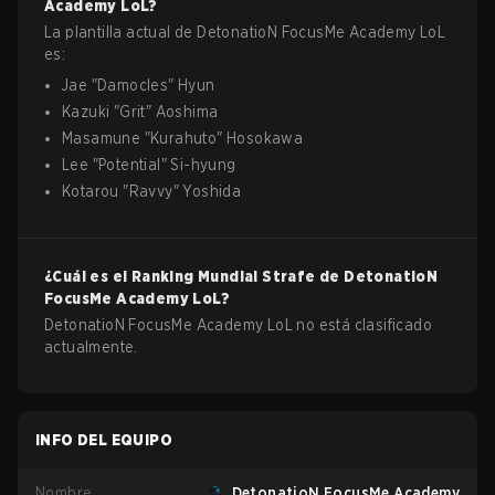
Academy
LoL
?
La plantilla actual de
DetonatioN FocusMe Academy
LoL
es:
Jae
"
Damocles
"
Hyun
Kazuki
"
Grit
"
Aoshima
Masamune
"
Kurahuto
"
Hosokawa
Lee
"
Potential
"
Si-hyung
Kotarou
"
Ravvy
"
Yoshida
¿Cuál es el Ranking Mundial Strafe de
DetonatioN
FocusMe Academy
LoL
?
DetonatioN FocusMe Academy LoL no está clasificado
actualmente.
INFO DEL EQUIPO
Nombre
DetonatioN FocusMe Academy