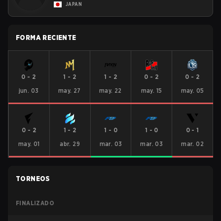
JAPAN
FORMA RECIENTE
0
-
2
1
-
2
1
-
2
0
-
2
0
-
2
jun. 03
may. 27
may. 22
may. 15
may. 05
0
-
2
1
-
2
1
-
0
1
-
0
0
-
1
may. 01
abr. 29
mar. 03
mar. 03
mar. 02
TORNEOS
FINALIZADO