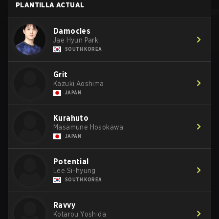
PLANTILLA ACTUAL
Damocles
Jae Hyun Park
SOUTH KOREA
Grit
Kazuki Aoshima
JAPAN
Kurahuto
Masamune Hosokawa
JAPAN
Potential
Lee Si-hyung
SOUTH KOREA
Ravvy
Kotarou Yoshida