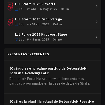
LJL Storm 2025 Playoffs
LoL
25 abr. – 6 may. 2025
Online
LJL Storm 2025 Group Stage
LoL
4 – 18 abr. 2025
Online
LJL Forge 2025 Knockout Stage
LoL
6 – 9 mar. 2025
Online
PREGUNTAS FRECUENTES
¿Cuándo es el próximo partido de
DetonatioN
FocusMe Academy
LoL
?
DetonatioN FocusMe Academy no tiene próximos
partidas programados en la base de datos de Strafe.
¿Cuál es la plantilla actual de
DetonatioN FocusMe