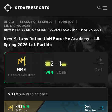
STRAFE ESPORTS
INICIO
|
LEAGUE OF LEGENDS
|
TORNEOS
|
LJL SPRING 2026
|
NEW META VS DETONATION FOCUSME ACADEMY - MAY 27, 2026
New Meta
vs
DetonatioN FocusMe Academy
–
LJL
Spring 2026
LoL
Partido
2
-
1
Det
NME
WIN
LOSE
Clasificación #192
-
VOTOS
94 Predicciones
NME
WIN
Det
24 Votos
70 Votos