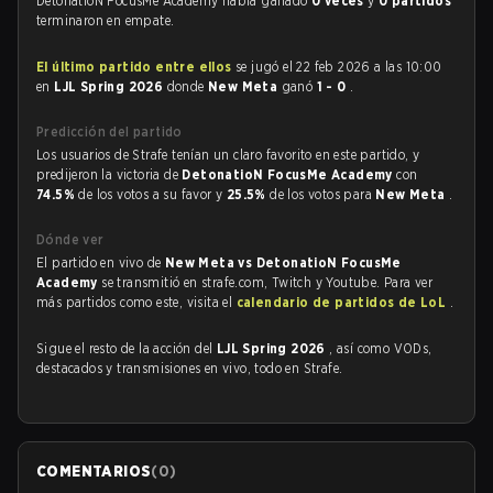
DetonatioN FocusMe Academy había ganado
0 veces
y
0 partidos
terminaron en empate.
El último partido entre ellos
se jugó el 22 feb 2026 a las 10:00
en
LJL Spring 2026
donde
New Meta
ganó
1 - 0
.
Predicción del partido
Los usuarios de Strafe tenían un claro favorito en este partido, y
predijeron la victoria de
DetonatioN FocusMe Academy
con
74.5%
de los votos a su favor y
25.5%
de los votos para
New Meta
.
Dónde ver
El partido en vivo de
New Meta vs DetonatioN FocusMe
Academy
se transmitió en strafe.com, Twitch y Youtube. Para ver
más partidos como este, visita el
calendario de partidos de LoL
.
Sigue el resto de la acción del
LJL Spring 2026
, así como VODs,
destacados y transmisiones en vivo, todo en Strafe.
COMENTARIOS
(
0
)