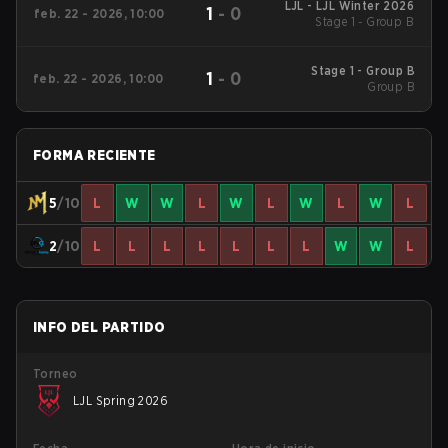
LJL - LJL Winter 2026
1
-
0
feb. 22 - 2026, 10:00
Stage 1 - Group B
Stage 1 - Group B
1
-
0
feb. 22 - 2026, 10:00
Group B
FORMA RECIENTE
5
/10
L
W
W
L
W
L
W
L
W
L
2
/10
L
L
L
L
L
L
L
W
W
L
INFO DEL PARTIDO
Torneo
LJL Spring 2026