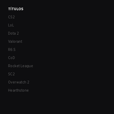
TÍTULOS
CS2
LoL
Dota 2
Valorant
R6:S
CoD
Rocket League
SC2
Overwatch 2
Hearthstone