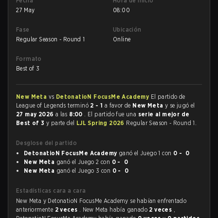
Fecha
Hora de inicio
27 May
08:00
Fase
Ubicación
Regular Season - Round 1
Online
Formato
Best of 3
New Meta
vs
DetonatioN FocusMe Academy
El partido de
League of Legends terminó
2 - 1
a favor de
New Meta
y se jugó el
27 may 2026
a las
8:00
. El partido fue una
serie al mejor de
Best of 3
y parte del
LJL Spring 2026
Regular Season - Round 1.
Desglose del partido
DetonatioN FocusMe Academy
ganó el Juego 1 con
0 - 0
New Meta
ganó el Juego 2 con
0 - 0
New Meta
ganó el Juego 3 con
0 - 0
Estadísticas cara a cara
New Meta y DetonatioN FocusMe Academy se habían enfrentado
anteriormente
2 veces
. New Meta había ganado
2 veces
,