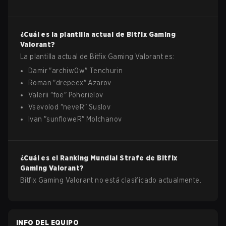
¿Cuál es la plantilla actual de
Bitfix Gaming
Valorant
?
La plantilla actual de
Bitfix Gaming
Valorant
es:
Damir
"
archiw0w
"
Tenchurin
Roman
"
drepeex
"
Azarov
Valerii
"
foe
"
Pohorielov
Vsevolod
"
neveR
"
Suslov
Ivan
"
sunfloweR
"
Molchanov
¿Cuál es el Ranking Mundial Strafe de
Bitfix
Gaming
Valorant
?
Bitfix Gaming Valorant no está clasificado actualmente.
INFO DEL EQUIPO