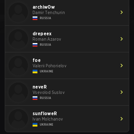
archiw0w
Damir Tenchurin
RUSSIA
drepeex
Roman Azarov
RUSSIA
foe
Valerii Pohorielov
UKRAINE
neveR
Vsevolod Suslov
RUSSIA
sunfloweR
Ivan Molchanov
UKRAINE