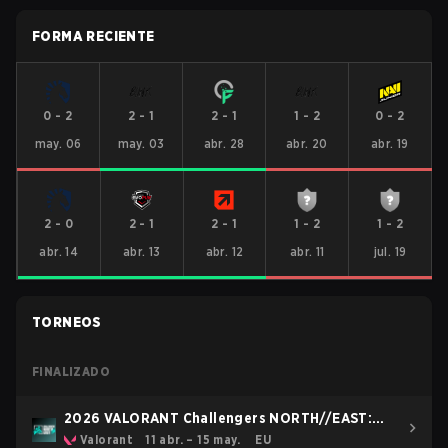
FORMA RECIENTE
0
-
2
2
-
1
2
-
1
1
-
2
0
-
2
may. 06
may. 03
abr. 28
abr. 20
abr. 19
2
-
0
2
-
1
2
-
1
1
-
2
1
-
2
abr. 14
abr. 13
abr. 12
abr. 11
jul. 19
TORNEOS
FINALIZADO
2026 VALORANT Challengers NORTH//EAST:
Stage 2
Valorant
11 abr. – 15 may.
EU