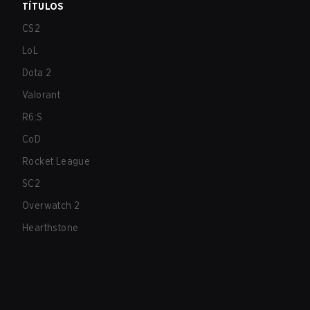
TÍTULOS
CS2
LoL
Dota 2
Valorant
R6:S
CoD
Rocket League
SC2
Overwatch 2
Hearthstone