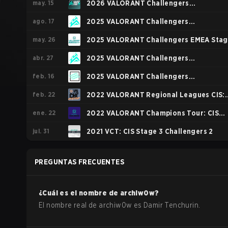
may. 15
2026 VALORANT Challengers
ago. 17
NORTH//EAST: Stage 2
2025 VALORANT Challengers
may. 26
NORTH//EAST: Stage 3
2025 VALORANT Challengers EMEA Sta
abr. 27
2
2025 VALORANT Challengers
feb. 16
NORTH//EAST: Stage 2
2025 VALORANT Challengers
feb. 22
NORTH//EAST: Stage 1
2022 VALORANT Regional Leagues CIS:
ene. 22
Milestone Stage 1
2022 VALORANT Champions Tour: CIS
jul. 31
Stage 1 Challengers
2021 VCT: CIS Stage 3 Challengers 2
PREGUNTAS FRECUENTES
¿Cuál es el nombre de
archiw0w
?
El nombre real de
archiw0w
es
Damir Tenchurin
.