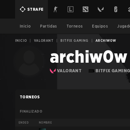
STRAFE
Inicio
Partidas
Torneos
Equipos
Jugad
INICIO
|
VALORANT
|
BITFIX GAMING
|
ARCHIW0W
archiw0w
VALORANT
BITFIX GAMIN
TORNEOS
FINALIZADO
ENDED
NOMBRE