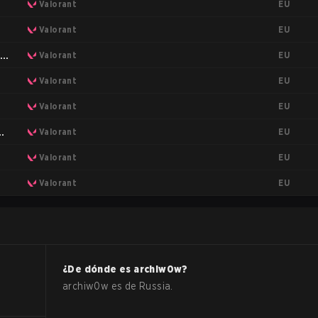
EU
Valorant
EU
Valorant
EU
ge
Valorant
EU
Valorant
EU
Valorant
EU
Valorant
EU
Valorant
EU
Valorant
¿De dónde es
archiw0w
?
archiw0w
es de
Russia
.