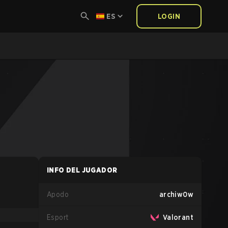
ES
LOGIN
INFO DEL JUGADOR
Apodo
archiw0w
Esport
Valorant