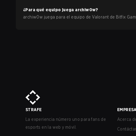
¿Para qué equipo juega
archiw0w
?
archiw0w
juega para el equipo de
Valorant
de
Bitfix Ga
STRAFE
EMPRES
La experiencia número uno para fans de
Acerca de
esports en la web y móvil.
Contácta