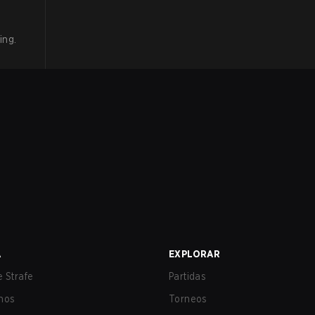
ming
.
A
EXPLORAR
 Strafe
Partidas
nos
Torneos