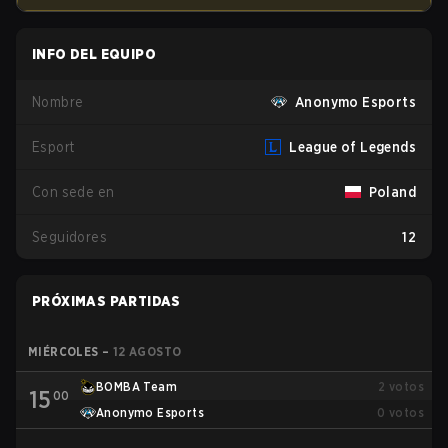
INFO DEL EQUIPO
Nombre
Anonymo Esports
Esport
League of Legends
Con sede en
Poland
Seguidores
12
PRÓXIMAS PARTIDAS
MIÉRCOLES
–
12 AGOSTO
BOMBA Team
2
votos
15
00
Anonymo Esports
0
votos