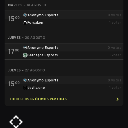
MARTES
–
18 AGOSTO
Anonymo Esports
0
votos
15
00
Forsaken
1
votar
JUEVES
–
20 AGOSTO
Anonymo Esports
0
votos
17
00
Barcząca Esports
1
votar
JUEVES
–
27 AGOSTO
Anonymo Esports
0
votos
15
00
devils.one
1
votar
TODOS LOS PRÓXIMOS PARTIDAS