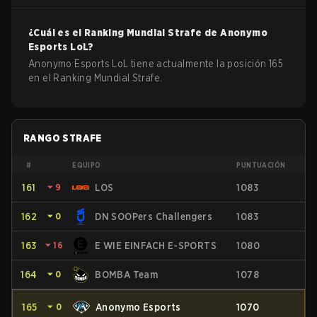
¿Cuál es el Ranking Mundial Strafe de
Anonymo
Esports
LoL
?
Anonymo Esports LoL tiene actualmente la posición 165
en el Ranking Mundial Strafe.
RANGO STRAFE
#
EQUIPO
PUNTUACIÓN
161
⏷
9
LOS
1083
162
⏷
0
DN SOOPers Challengers
1083
163
⏷
16
E WIE EINFACH E-SPORTS
1080
164
⏷
0
BOMBA Team
1078
165
⏷
0
Anonymo Esports
1070