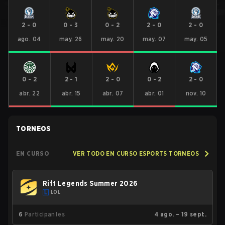
2
-
0
0
-
3
0
-
2
2
-
0
2
-
0
ago. 04
may. 26
may. 20
may. 07
may. 05
0
-
2
2
-
1
2
-
0
0
-
2
2
-
0
abr. 22
abr. 15
abr. 07
abr. 01
nov. 10
TORNEOS
EN CURSO
VER TODO EN CURSO ESPORTS TORNEOS
Rift Legends Summer 2026
LOL
6
Participantes
4 ago. – 19 sept.