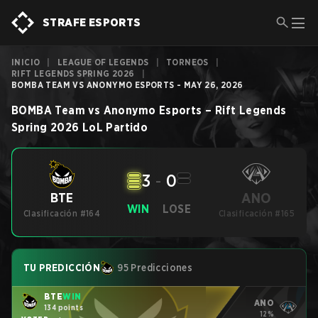
STRAFE ESPORTS
INICIO
|
LEAGUE OF LEGENDS
|
TORNEOS
|
RIFT LEGENDS SPRING 2026
|
BOMBA TEAM VS ANONYMO ESPORTS - MAY 26, 2026
BOMBA Team
vs
Anonymo Esports
–
Rift Legends
Spring 2026
LoL
Partido
3
-
0
ANO
BTE
WIN
LOSE
Clasificación #164
Clasificación #165
TU PREDICCIÓN
95 Predicciones
BTE
WIN
ANO
134 points
12%