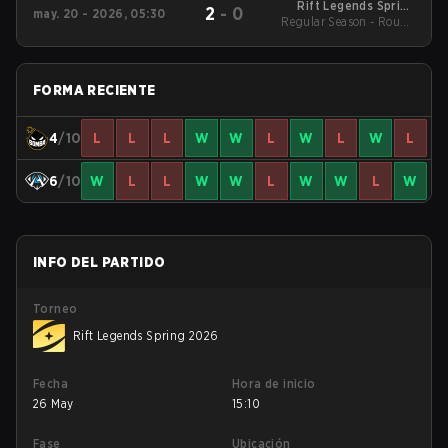
Rift Legends Spring
2
-
0
may. 20 - 2026, 05:30
Regular Season - Round
2026
1
FORMA RECIENTE
4
/10
L
L
L
W
W
L
W
L
W
L
6
/10
W
L
L
W
W
L
W
W
L
W
INFO DEL PARTIDO
Torneo
Rift Legends Spring 2026
Fecha
Hora de inicio
26 May
15:10
Fase
Ubicación