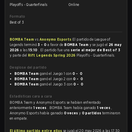
Playoffs - Quarterfinals
Online
Formato
Best of 3
BOMBA Team
vs
Anonymo Esports
El partido de League of
Legends terminó
3 - 0
a favor de
BOMBA Team
y se jugó el
26 may
2026
a las
15:10
. El partido fue una
serie al mejor de Best of 3
y parte del
Rift Legends Spring 2026
Playoffs - Quarterfinals.
Desglose del partido
BOMBA Team
ganó el Juego 1 con
0 - 0
BOMBA Team
ganó el Juego 2 con
0 - 0
BOMBA Team
ganó el Juego 3 con
0 - 0
Estadísticas cara a cara
BOMBA Team y Anonymo Esports se habían enfrentado
anteriormente
1 veces
. BOMBA Team había ganado
1 veces
,
Anonymo Esports había ganado
0 veces
y
0 partidos
terminaron
en empate.
El último partido entre ellos
se jugó el 20 may 2026 a las 17:30