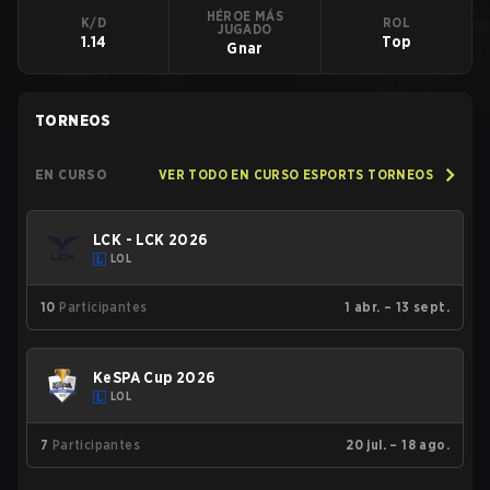
HÉROE MÁS
K/D
ROL
JUGADO
1.14
Top
Gnar
TORNEOS
EN CURSO
VER TODO EN CURSO ESPORTS TORNEOS
LCK - LCK 2026
LOL
10
Participantes
1 abr. – 13 sept.
KeSPA Cup 2026
LOL
7
Participantes
20 jul. – 18 ago.