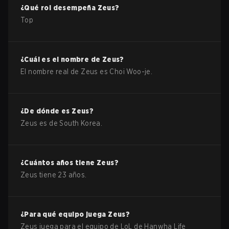
¿Qué rol desempeña
Zeus
?
Top
¿Cuál es el nombre de
Zeus
?
El nombre real de
Zeus
es
Choi Woo-je
.
¿De dónde es
Zeus
?
Zeus
es de
South Korea
.
¿Cuántos años tiene
Zeus
?
Zeus
tiene
23
años.
¿Para qué equipo juega
Zeus
?
Zeus
juega para el equipo de
LoL
de
Hanwha Life