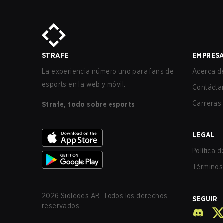
STRAFE
EMPRES
La experiencia número uno para fans de
Acerca de
esports en la web y móvil.
Contácta
Carreras
Strafe, todo sobre esports
LEGAL
Política 
Términos 
2026
Sidledes AB. Todos los derechos
SEGUIR
reservados.