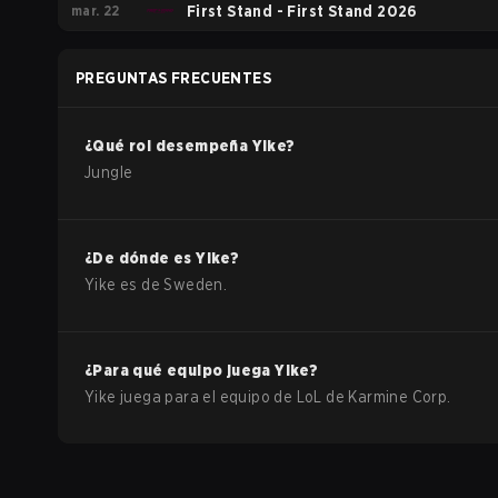
mar. 22
First Stand - First Stand 2026
PREGUNTAS FRECUENTES
¿Qué rol desempeña
Yike
?
Jungle
¿De dónde es
Yike
?
Yike
es de
Sweden
.
¿Para qué equipo juega
Yike
?
Yike
juega para el equipo de
LoL
de
Karmine Corp
.