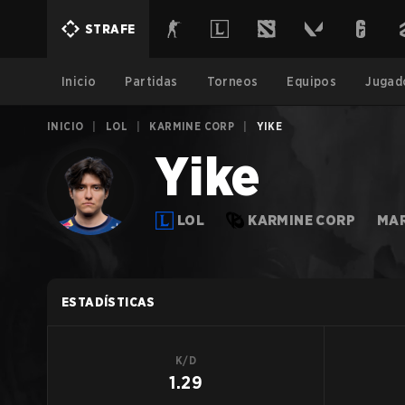
STRAFE
Inicio
Partidas
Torneos
Equipos
Jugad
INICIO
|
LOL
|
KARMINE CORP
|
YIKE
Yike
LOL
KARMINE CORP
MAR
ESTADÍSTICAS
K/D
1.29