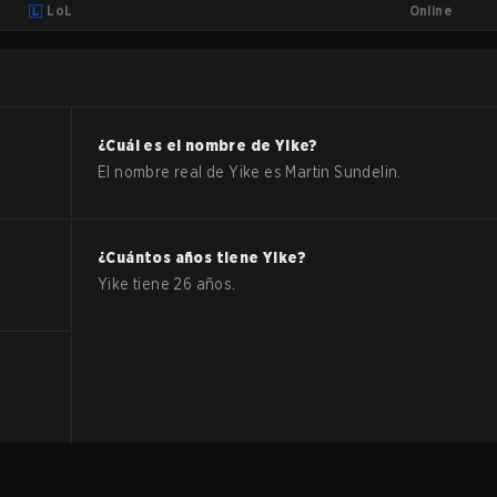
Online
LoL
¿Cuál es el nombre de
Yike
?
El nombre real de
Yike
es
Martin Sundelin
.
¿Cuántos años tiene
Yike
?
Yike
tiene
26
años.