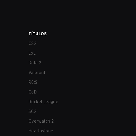
TÍTULOS
CS2
LoL
Dota 2
Valorant
R6:S
CoD
Rocket League
SC2
Overwatch 2
Hearthstone