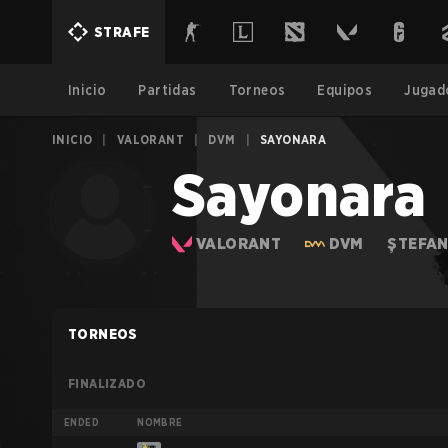
STRAFE
Inicio
Partidas
Torneos
Equipos
Jugad
INICIO
|
VALORANT
|
DVM
|
SAYONARA
Sayonara
VALORANT
DVM
ȘTEFAN
TORNEOS
FINALIZADO
ENDED
NOMBRE