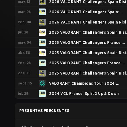
may. 12
2026 VALORANT Challengers Spain Ris
mar. 08
Stage 3
2026 VALORANT Challengers Spain:
feb. 08
Rising Stage 2
2026 VALORANT Challengers Spain Ris
jul. 28
Stage 1
2025 VALORANT Challengers Spain Risi
may. 04
Stage 3
2025 VALORANT Challengers France:
abr. 30
Revolution Stage 2
2025 VALORANT Challengers Spain Risi
feb. 28
Stage 2
2025 VALORANT Challengers France:
ene. 19
Revolution Stage 1
2025 VALORANT Challengers Spain Risi
sept. 15
Stage 1
VALORANT Champions Tour 2024:
jul. 28
Ascension EMEA
2024 VCL France: Split 2 Up & Down
PREGUNTAS FRECUENTES