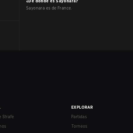
¿De dónde es
Sayonara
?
Sayonara
es de
France
.
A
EXPLORAR
 Strafe
Partidas
nos
Torneos