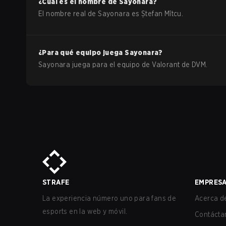
¿Cuál es el nombre de
Sayonara
?
El nombre real de
Sayonara
es
Ștefan Mîtcu
.
¿Para qué equipo juega
Sayonara
?
Sayonara
juega para el equipo de
Valorant
de
DVM
.
STRAFE
EMPRES
La experiencia número uno para fans de
Acerca de
esports en la web y móvil.
Contácta