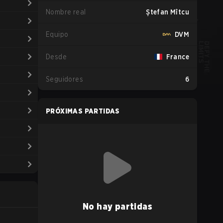
Nombre real
Ștefan Mîtcu
Equipo
DVM
Desde
France
Seguidores
6
PRÓXIMAS PARTIDAS
No hay partidas