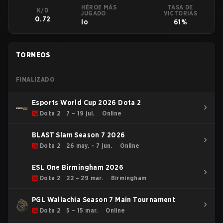
HÉROE MÁS
TASA DE
K/D
JUGADO
VICTORIAS
0.72
Io
61%
TORNEOS
FINALIZADO
Esports World Cup 2026 Dota 2
Dota 2
7 – 19 jul.
Online
BLAST Slam Season 7 2026
Dota 2
26 may. – 7 jun.
Online
ESL One Birmingham 2026
Dota 2
22 – 29 mar.
Birmingham
PGL Wallachia Season 7 Main Tournament
Dota 2
5 – 15 mar.
Online