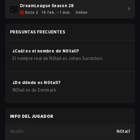
DreamLeague Season 28
Dota 2
16 feb. – 1 mar.
Online
PREGUNTAS FRECUENTES
¿Cuál es el nombre de
N0tail
?
El nombre real de
N0tail
es
Johan Sundstein
.
¿De dónde es
N0tail
?
N0tail
es de
Denmark
.
INFO DEL JUGADOR
Apodo
N0tail