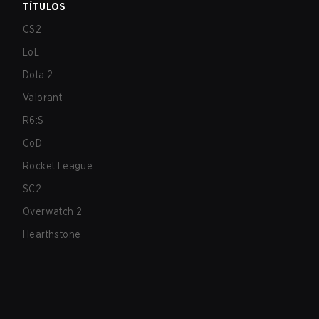
TÍTULOS
CS2
LoL
Dota 2
Valorant
R6:S
CoD
Rocket League
SC2
Overwatch 2
Hearthstone