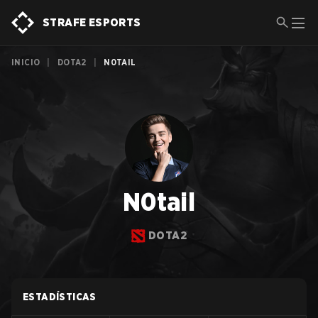
STRAFE ESPORTS
INICIO
|
DOTA2
|
N0TAIL
N0tail
DOTA2
ESTADÍSTICAS