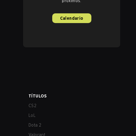
próximos.
Calendario
TÍTULOS
CS2
LoL
Dota 2
Valorant