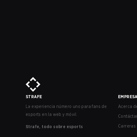
STRAFE
EMPRES
La experiencia número uno para fans de
Acerca de
esports en la web y móvil.
Contácta
Carreras
Strafe, todo sobre esports