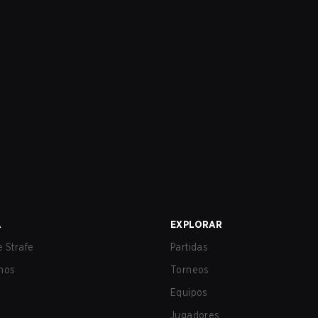
A
EXPLORAR
 Strafe
Partidas
nos
Torneos
Equipos
Jugadores