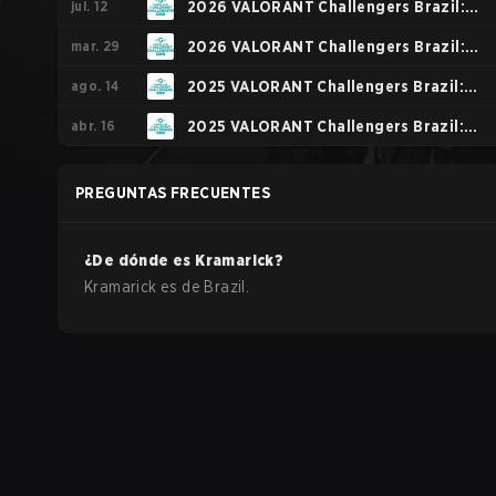
jul. 12
2026 VALORANT Challengers Brazil:
mar. 29
Stage 2
2026 VALORANT Challengers Brazil:
ago. 14
Stage 1
2025 VALORANT Challengers Brazil:
abr. 16
Stage 2
2025 VALORANT Challengers Brazil:
Stage 1
PREGUNTAS FRECUENTES
¿De dónde es
Kramarick
?
Kramarick
es de
Brazil
.