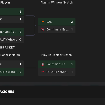
Play-In
Play-In Winners' Match
S
2
EK
1
LOS
2
Corinthians Esports
1
Corinthians Esports
2
F4TALITY eSports
0
 BRACKET
n Losers' Match
Play-In Decider Match
EK
1
Corinthians Esports
3
F4TALITY eSports
2
F4TALITY eSports
1
CACIONES