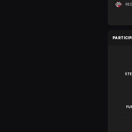
RED
PARTICI
STE
FU