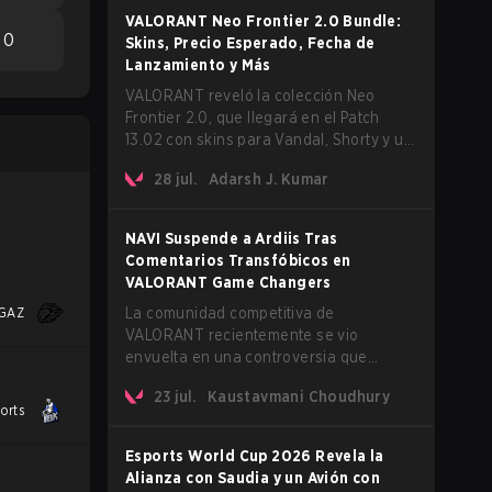
confirma un retraso para el muy
VALORANT Neo Frontier 2.0 Bundle:
esperado modo AROS: Replication.
0
Skins, Precio Esperado, Fecha de
Lanzamiento y Más
VALORANT reveló la colección Neo
Frontier 2.0, que llegará en el Patch
13.02 con skins para Vandal, Shorty y un
melee Lasso.
28 jul.
Adarsh J. Kumar
NAVI Suspende a Ardiis Tras
Comentarios Transfóbicos en
VALORANT Game Changers
GAZ
La comunidad competitiva de
VALORANT recientemente se vio
envuelta en una controversia que
involucra al popular streamer y jugador
23 jul.
Kaustavmani Choudhury
profesional Ardis "ardiis" Svarenieks y a
orts
Leo "Leo" Jannesson de Fnatic. El
problema surgió originalmente de
Esports World Cup 2026 Revela la
comentarios realizados durante un co-
Alianza con Saudia y un Avión con
stream de un partido de VCT Game