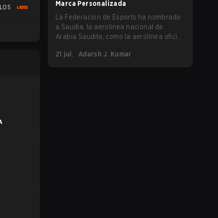
Marca Personalizada
LOS
Changers EMEA en julio de 2026. Lo que
La Federación de Esports ha nombrado
comenzó como una charla casual
a Saudia, la aerolínea nacional de
rápidamente escaló a un debate en toda
Arabia Saudita, como la aerolínea oficial
la comunidad sobre el respeto, la
de Esports World Cup 2026 (EWC).
inclusión y el trato a los jugadores
21 jul.
Adarsh J. Kumar
Conoce más.
transgénero en el circuito Game
Changers.
A