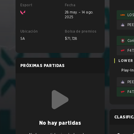
Esport
Fecha
28 may. – 14 ago.
LO
2025
PE
Ubicación
Bolsa de premios
SA
$71,728
LOWER
PRÓXIMAS PARTIDAS
Play-I
PE
CLASIFI
No hay partidas