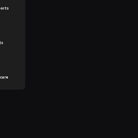
ports
ts
care