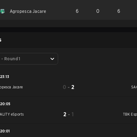
6
0
6
Agropesca Jacare
S
 - Round 1
23:13
0
-
2
opesca Jacare
SA
20:05
2
-
1
ALITY eSports
TBK Esp
20:01