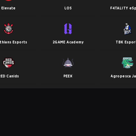
Elevate
LOS
F4TALITY eS
thians Esports
2GAME Academy
TBK Espor
RED Canids
PEEK
Agropesca Ja