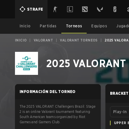
STRAFE
Inicio
Partidas
Torneos
Equipos
Jugad
INICIO
|
VALORANT
|
VALORANT TORNEOS
|
2025 VALORA
2025 VALORANT Ch
INFORMACIÓN DEL TORNEO
BRACKET
The 2025 VALORANT Challengers Brazil: Stage
2 is an online Valorant tournament featuring
Play-In
South American teams organized by Riot
Games and Gamers Club.
UPPER 