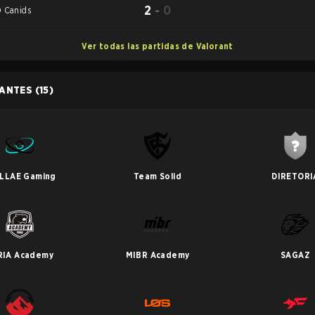
2
-
0
 Canids
Ver todas las partidas de Valorant
PANTES
(15)
LLAE Gaming
Team Solid
DIRETORI
RIA Academy
MIBR Academy
SAGAZ