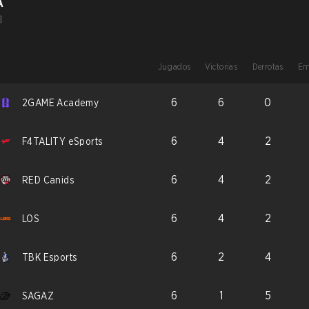
A
B
Jugados
Victorias
Derrotas
Em
6
6
0
2GAME Academy
6
4
2
F4TALITY eSports
6
4
2
RED Canids
6
4
2
LOS
6
2
4
TBK Esports
6
1
5
SAGAZ