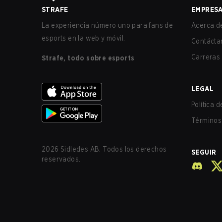
STRAFE
EMPRES
La experiencia número uno para fans de
Acerca de
esports en la web y móvil.
Contácta
Carreras
Strafe, todo sobre esports
LEGAL
Política 
Términos 
2026
Sidledes AB. Todos los derechos
SEGUIR
reservados.