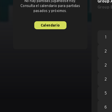
No hay partidas jugándose hoy.
Group 
Consulta el calendario para partidas
Group 
pasados y próximos.
Calendario
1
2
2
2
5
6