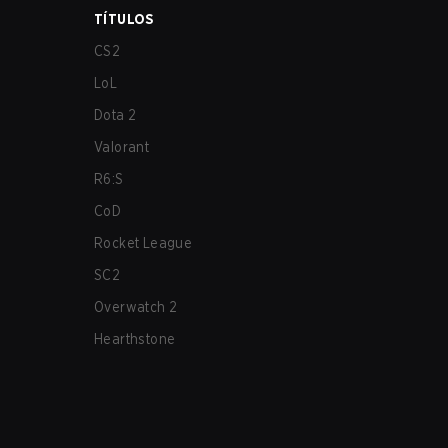
TÍTULOS
CS2
LoL
Dota 2
Valorant
R6:S
CoD
Rocket League
SC2
Overwatch 2
Hearthstone