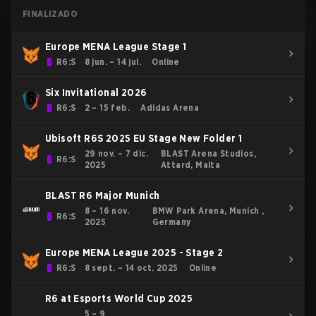
FINALIZADO
Europe MENA League Stage 1
R6:S
8 jun. – 14 jul.
Online
Six Invitational 2026
R6:S
2 – 15 feb.
Adidas Arena
Ubisoft R6S 2025 EU Stage New Folder 1
29 nov. – 7 dic.
BLAST Arena Studios,
R6:S
2025
Attard, Malta
BLAST R6 Major Munich
8 – 16 nov.
BMW Park Arena, Munich ,
R6:S
2025
Germany
Europe MENA League 2025 - Stage 2
R6:S
8 sept. – 14 oct. 2025
Online
R6 at Esports World Cup 2025
5 – 9