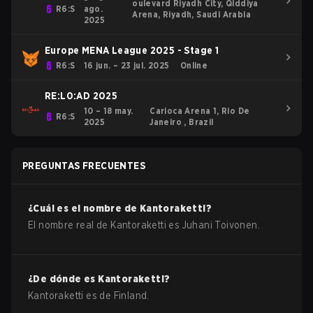
oulevard Riyadh City, Qiddiya
R6:S
ago.
Arena, Riyadh, Saudi Arabia
2025
Europe MENA League 2025 - Stage 1
R6:S
16 jun. – 23 jul. 2025
Online
RE:L0:AD 2025
10 – 18 may.
Carioca Arena 1, Rio De
R6:S
2025
Janeiro , Brazil
PREGUNTAS FRECUENTES
¿Cuál es el nombre de
Kantoraketti
?
El nombre real de
Kantoraketti
es
Juhani Toivonen
.
¿De dónde es
Kantoraketti
?
Kantoraketti
es de
Finland
.