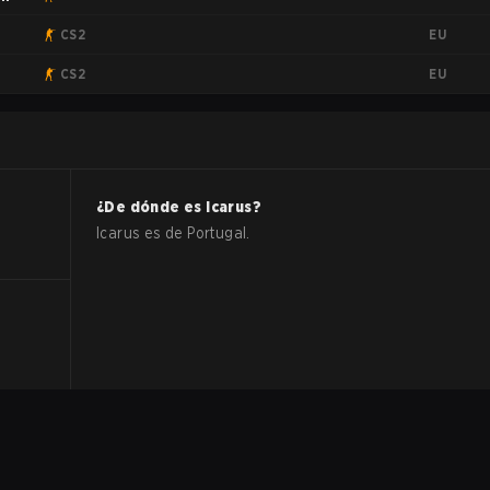
EU
CS2
EU
CS2
¿De dónde es
Icarus
?
Icarus
es de
Portugal
.