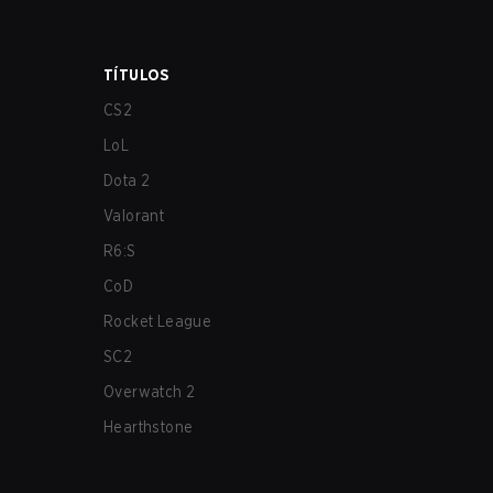
TÍTULOS
CS2
LoL
Dota 2
Valorant
R6:S
CoD
Rocket League
SC2
Overwatch 2
Hearthstone