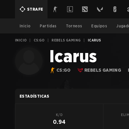
STRAFE
Inicio
Partidas
Torneos
Equipos
Jugad
INICIO
|
CS:GO
|
REBELS GAMING
|
ICARUS
Icarus
CS:GO
REBELS GAMING
ESTADÍSTICAS
K/D
ELI
0.94