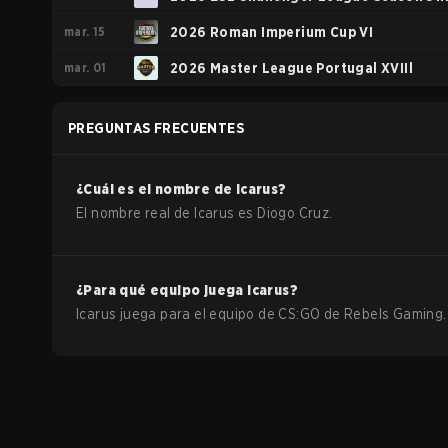
mar. 15
Europe - Cup #2
2026 Roman Imperium Cup VI
mar. 01
2026 Master League Portugal XVIIl
PREGUNTAS FRECUENTES
¿Cuál es el nombre de
Icarus
?
El nombre real de
Icarus
es
Diogo Cruz
.
¿Para qué equipo juega
Icarus
?
Icarus
juega para el equipo de
CS:GO
de
Rebels Gaming
.