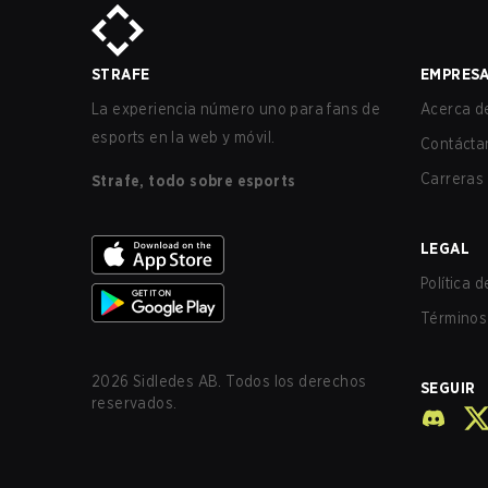
STRAFE
EMPRES
La experiencia número uno para fans de
Acerca de
esports en la web y móvil.
Contácta
Carreras
Strafe, todo sobre esports
LEGAL
Política 
Términos 
2026
Sidledes AB. Todos los derechos
SEGUIR
reservados.