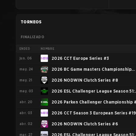
TORNEOS
FINALIZADO
ENDED
NOMBRE
jun. 06
2026 CCT Europe Series #3
may. 24
2026 BC Game masters Championship
may. 21
Season 2
2026 NODWIN Clutch Series #8
may. 03
2026 ESL Challenger League Season 51:
abr. 20
Europe - Cup #4
2026 Parken Challenger Championship 
abr. 03
2026 CCT Season 3 European Series #1
abr. 02
2026 NODWIN Clutch Series #6
mar. 27
2026 ESL Challenger League Season 51: