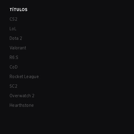
TÍTULOS
CS2
LoL
Dota 2
Valorant
R6:S
CoD
Rocket League
SC2
Overwatch 2
Hearthstone