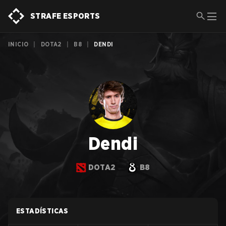
STRAFE ESPORTS
INICIO
|
DOTA2
|
B8
|
DENDI
Dendi
DOTA2
B8
ESTADÍSTICAS