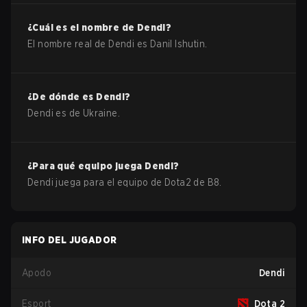
¿Cuál es el nombre de
Dendi
?
El nombre real de
Dendi
es
Danil Ishutin
.
¿De dónde es
Dendi
?
Dendi
es de
Ukraine
.
¿Para qué equipo juega
Dendi
?
Dendi
juega para el equipo de
Dota2
de
B8
.
INFO DEL JUGADOR
Apodo
Dendi
Esport
Dota 2