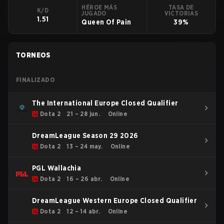
HÉROE MÁS
TASA DE
K/D
JUGADO
VICTORIAS
1.51
Queen Of Pain
39%
TORNEOS
FINALIZADO
The International Europe Closed Qualifier
Dota 2
21 – 28 jun.
Online
DreamLeague Season 29 2026
Dota 2
13 – 24 may.
Online
PGL Wallachia
Dota 2
16 – 26 abr.
Online
DreamLeague Western Europe Closed Qualifier
Dota 2
12 – 14 abr.
Online