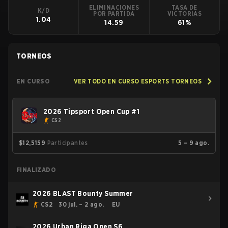
ELIMINACIONES
TASA DE
K/D
POR PARTIDA
VICTORIAS
1.04
14.59
61%
TORNEOS
EN CURSO
VER TODO EN CURSO ESPORTS TORNEOS
2026 Tipsport Open Cup #1
CS2
$12,515
9
Participantes
5 – 9 ago.
FINALIZADO
2026 BLAST Bounty Summer
CS2
30 jul. – 2 ago.
EU
2026 Urban Riga Open S6