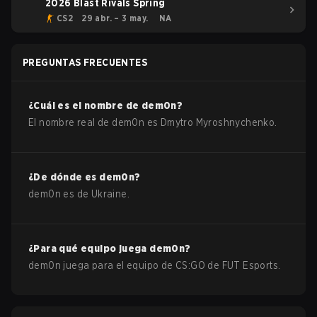
2026 Blast Rivals Spring
CS2
29 abr. – 3 may.
NA
PREGUNTAS FRECUENTES
¿Cuál es el nombre de
dem0n
?
El nombre real de
dem0n
es
Dmytro Myroshnychenko
.
¿De dónde es
dem0n
?
dem0n
es de
Ukraine
.
¿Para qué equipo juega
dem0n
?
dem0n
juega para el equipo de
CS:GO
de
FUT Esports
.