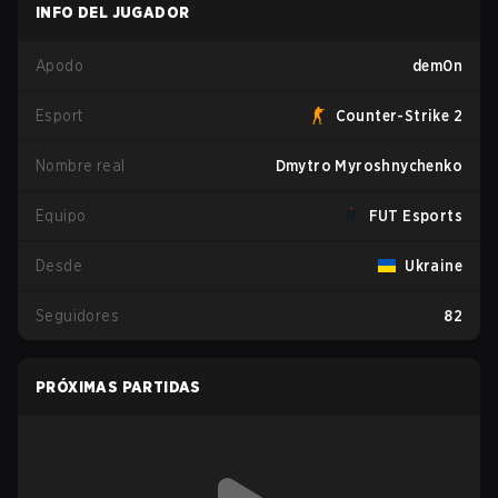
INFO DEL JUGADOR
Apodo
dem0n
Esport
Counter-Strike 2
Nombre real
Dmytro Myroshnychenko
Equipo
FUT Esports
Desde
Ukraine
Seguidores
82
PRÓXIMAS PARTIDAS