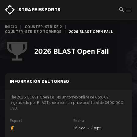
STRAFE ESPORTS
INICIO
|
COUNTER-STRIKE 2
|
COUNTER-STRIKE 2 TORNEOS
|
2026 BLAST OPEN FALL
2026 BLAST Open Fall
INFORMACIÓN DEL TORNEO
The 2026 BLAST Open Fall es un torneo online de CS:GO2
organizado por BLAST que ofrece un prize pool total de $400,000
USD.
Esport
Fecha
26 ago. – 2 sept.