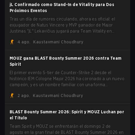
jL Confirmado como Stand-In de Vitality para Dos
Próximos Eventos
Tras un día de rumores circulando, ahora es oficial: el
exjugador de Natus Vincere y MVP ganador de Major
Justinas "jL" Lekavičius jugará para Team Vitality en
BLAST Open Porto y PGL Masters Bucharest. El riflero
4 ago.
Kaustavmani Choudhury
lituano dio la noticia él mismo en stream, bromeando:
"Finalmente no tengo que ocultar el hecho de que puedo
jugar con ZywOo, ropz, mezii, apEX, flameZ, MrBaldGuy",
MOUZ gana BLAST Bounty Summer 2026 contra Team
burlándose del head coach de Vitality Rémy "XTQZZZ"
Spirit
Quoniam en el proceso.
El primer evento S-tier de Counter-Strike 2 desde el
histórico IEM Cologne Major 2026 ha coronado a un nuevo
campeón, y es un nombre familiar con una forma
desconocida. MOUZ, recién salido de movimientos en el
2 ago.
Kaustavmani Choudhury
roster y cambios de roles, arrolló a Team Spirit en una
serie dominante 3-1 para levantar el trofeo BLAST Bounty
Summer 2026.
BLAST Bounty Summer 2026: Spirit y MOUZ Luchan por
el Título
Team Spirit y MOUZ se enfrentarán el domingo 2 de
agosto en la gran final de BLAST Bounty Summer 2026 en