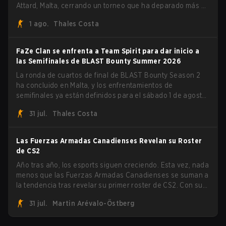
Attard, Malta, cerrando un torneo que ha deparado más de
una sorpresa a lo largo del camino.
1 ago.
Thales Costa
FaZe Clan se enfrenta a Team Spirit para dar inicio a
las Semifinales de BLAST Bounty Summer 2026
La ronda de cuartos de final de BLAST Bounty Season 2
ha concluido en Malta, y los enfrentamientos de
semifinales ya están definidos para el sábado 1 de agosto.
FaZe Clan, Team Spirit, Astralis y MOUZ son los cuatro
31 jul.
Thales Costa
sobrevivientes que aún luchan por el trofeo, mientras que
paiN Gaming se convirtió en el último equipo eliminado de
la llave.
Las Fuerzas Armadas Canadienses Revelan su Roster
de CS2
Año tras año, los esports siguen creciendo. Esta vez, nada
menos que las Fuerzas Armadas Canadienses se suman a
la tendencia tras revelar su primer roster de CS2. Con su
roster flameante revelado, Canadian Armed Forces se
31 jul.
Martin Arévalo-Östberg
unirá ahora a una competencia de CS para personal
militar destinada a expandir el alcance de los esports.