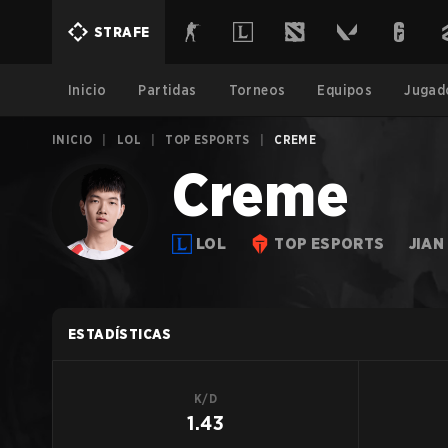
STRAFE
Inicio
Partidas
Torneos
Equipos
Jugad
INICIO
|
LOL
|
TOP ESPORTS
|
CREME
Creme
LOL
TOP ESPORTS
JIAN
ESTADÍSTICAS
K/D
1.43