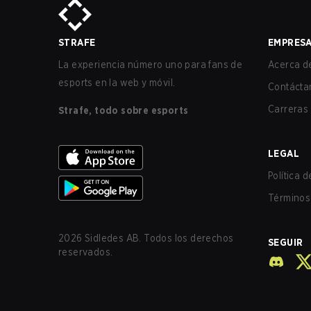
STRAFE
EMPRES
La experiencia número uno para fans de
Acerca de
esports en la web y móvil.
Contácta
Carreras
Strafe, todo sobre esports
LEGAL
Política 
Términos 
2026
Sidledes AB. Todos los derechos
SEGUIR
reservados.