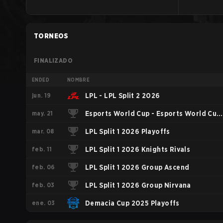
TORNEOS
FINALIZADO
ENDED
NOMBRE
jun. 19
LPL - LPL Split 2 2026
may. 21
Esports World Cup - Esports World Cup
mar. 08
China Qualifier
LPL Split 1 2026 Playoffs
feb. 11
LPL Split 1 2026 Knights Rivals
feb. 06
LPL Split 1 2026 Group Ascend
feb. 03
LPL Split 1 2026 Group Nirvana
ene. 03
Demacia Cup 2025 Playoffs