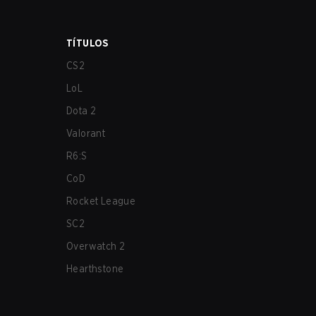
TÍTULOS
CS2
LoL
Dota 2
Valorant
R6:S
CoD
Rocket League
SC2
Overwatch 2
Hearthstone