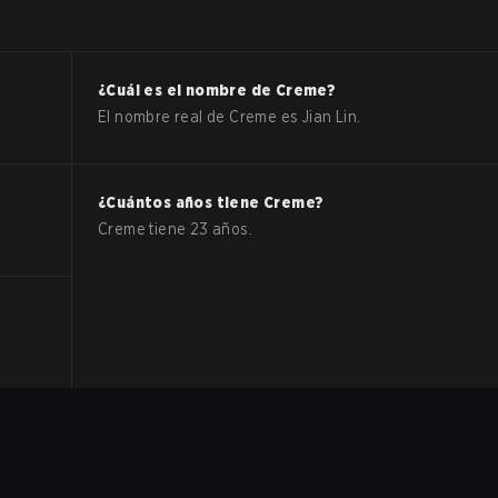
¿Cuál es el nombre de
Creme
?
El nombre real de
Creme
es
Jian Lin
.
¿Cuántos años tiene
Creme
?
Creme
tiene
23
años.