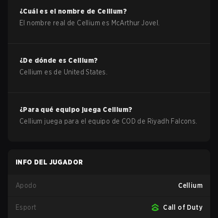
¿Cuál es el nombre de
Cellium
?
El nombre real de
Cellium
es
McArthur Jovel
.
¿De dónde es
Cellium
?
Cellium
es de
United States
.
¿Para qué equipo juega
Cellium
?
Cellium
juega para el equipo de
COD
de
Riyadh Falcons
.
INFO DEL JUGADOR
Apodo
Cellium
Esport
Call of Duty