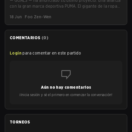
— GOALS — ha anunciado su último proyecto: una alianza
con la gran marca deportiva PUMA. El gigante de la ropa
deportiva se convierte en el primero en asociarse con
18 Jun
Foo Zen-Wen
GOALS para el lanzamiento de una línea exclusiva de
cosméticos coleccionables.
COMENTARIOS
(
0
)
Login
para comentar en este partido
Aún no hay comentarios
¡Inicia sesión y sé el primero en comenzar la conversación!
TORNEOS