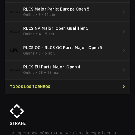
RLCS Major Paris: Europe Open 5
Online
•
9 – 12 abr.
RLCS NA Major: Open Qualifier 5
Online
•
4 – 5 abr.
RLCS OC - RLCS OC Paris Major: Open 5
Online
•
3 – 5 abr.
RLCS EU Paris Major: Open 4
Online
•
28 – 29 mar.
TODOS LOS TORNEOS
STRAFE
La experiencia número uno para fans de esports en la