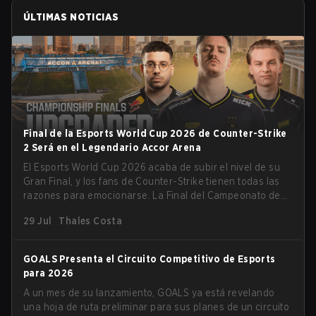
ÚLTIMAS NOTICIAS
Final de la Esports World Cup 2026 de Counter-Strike
2 Será en el Legendario Accor Arena
El Esports World Cup 2026 acaba de subir el nivel de su
Gran Final, y los fans de Counter-Strike tienen todas las
razones para emocionarse. La Final del Campeonato de
Counter-Strike 2 del torneo se llevará a cabo en el
29 Jul
Thales Costa
histórico Accor Arena de París, marcando el capítulo final
del evento de esports más grande del mundo.
GOALS Presenta el Circuito Competitivo de Esports
para 2026
A un mes de su lanzamiento, GOALS ya está revelando
una hoja de ruta preliminar para sus planes de un circuito