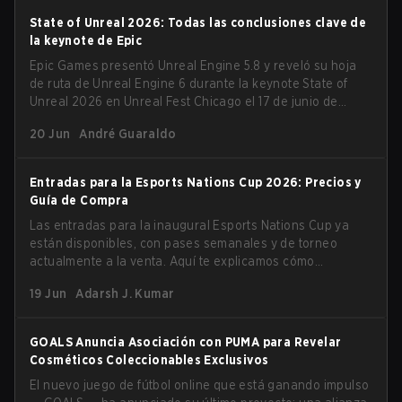
State of Unreal 2026: Todas las conclusiones clave de
la keynote de Epic
Epic Games presentó Unreal Engine 5.8 y reveló su hoja
de ruta de Unreal Engine 6 durante la keynote State of
Unreal 2026 en Unreal Fest Chicago el 17 de junio de
2026.
20 Jun
André Guaraldo
Entradas para la Esports Nations Cup 2026: Precios y
Guía de Compra
Las entradas para la inaugural Esports Nations Cup ya
están disponibles, con pases semanales y de torneo
actualmente a la venta. Aquí te explicamos cómo
comprarlas.
19 Jun
Adarsh J. Kumar
GOALS Anuncia Asociación con PUMA para Revelar
Cosméticos Coleccionables Exclusivos
El nuevo juego de fútbol online que está ganando impulso