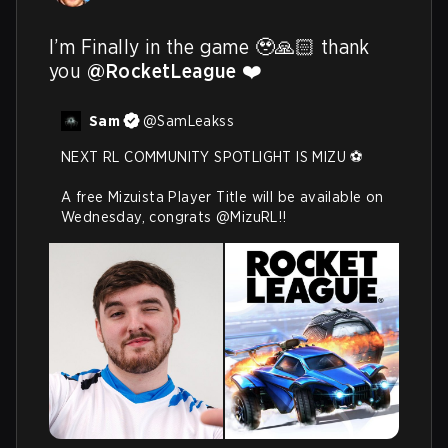
I’m Finally in the game 🥹🙏🏻 thank 
you 
@RocketLeague
 ❤️
Sam
@
SamLeakss
NEXT RL COMMUNITY SPOTLIGHT IS MIZU ⚽

A free Mizuista Player Title will be available on 
Wednesday, congrats 
@MizuRL
!!